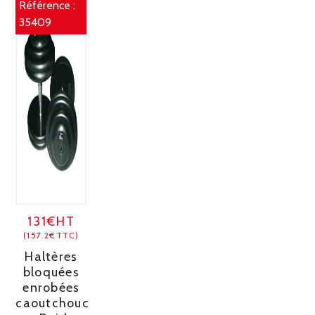
Référence :
35409
131€HT
(157.2€TTC)
Haltères
bloquées
enrobées
caoutchouc