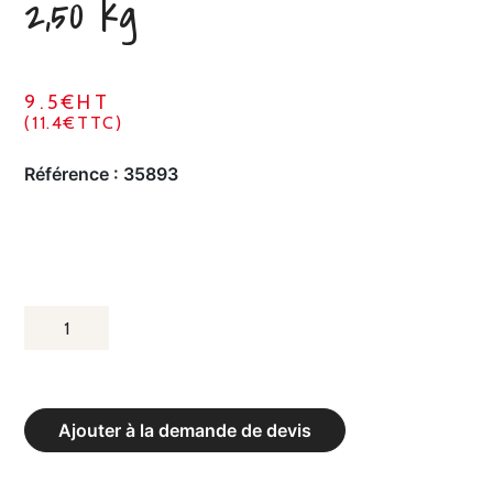
2,50 kg
9.5€HT
(11.4€TTC)
Référence :
35893
QUANTITÉ
DE
DISQUE
DE
Ajouter à la demande de devis
CHARGE
FONTE