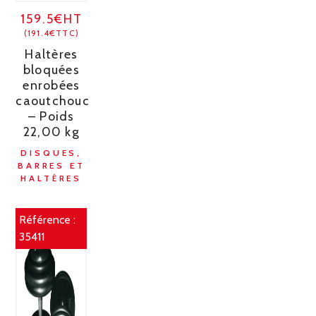
159.5€HT
(191.4€TTC)
Haltères
bloquées
enrobées
caoutchouc
– Poids
22,00 kg
DISQUES,
BARRES ET
HALTÈRES
Référence :
35411