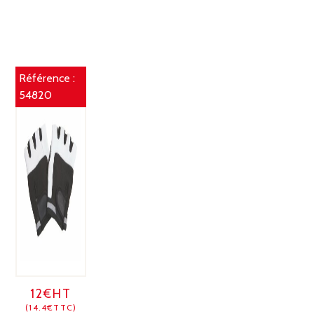
Référence :
54820
12€HT
(14.4€TTC)