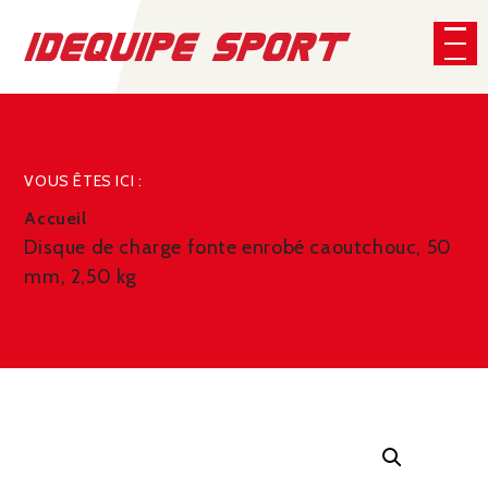
Panneau de gestion des cookies
CHERCHER
VOUS ÊTES ICI :
Accueil
Disque de charge fonte enrobé caoutchouc, 50
mm, 2,50 kg