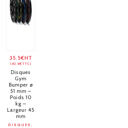
35.5€HT
(42.6€TTC)
Disques
Gym
Bumper ø
51 mm –
Poids 10
kg –
Largeur 45
mm
DISQUES,