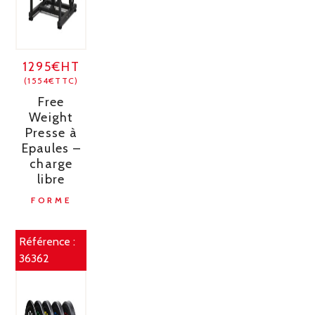
1295€HT
(1554€TTC)
Free
Weight
Presse à
Epaules –
charge
libre
FORME
Référence :
36362