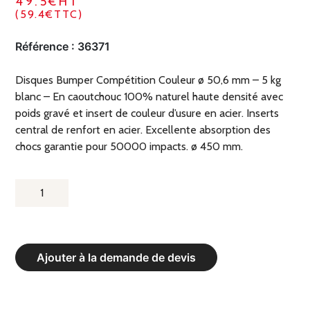
49.5€HT
(59.4€TTC)
Référence :
36371
Disques Bumper Compétition Couleur ø 50,6 mm – 5 kg
blanc – En caoutchouc 100% naturel haute densité avec
poids gravé et insert de couleur d’usure en acier. Inserts
central de renfort en acier. Excellente absorption des
chocs garantie pour 50000 impacts. ø 450 mm.
QUANTITÉ
DE
DISQUES
BUMPER
Ajouter à la demande de devis
COMPÉTITION
COULEUR