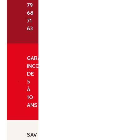
79
68
71
63
GARANTIE
INCONDITIONNELLE
DE
5
À
10
ANS
SAV