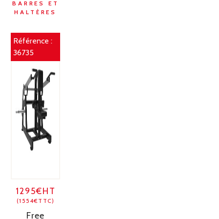
BARRES ET
HALTÈRES
Référence :
36735
1295€HT
(1554€TTC)
Free