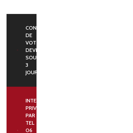
Ø
50,6
MM
-
CONFIRMATION
DE
5
VOTRE
KG
DEVIS
BLANC
SOUS
3
JOURS
INTERLOCUTEUR
PRIVILÉGIÉ
PAR
TEL
06