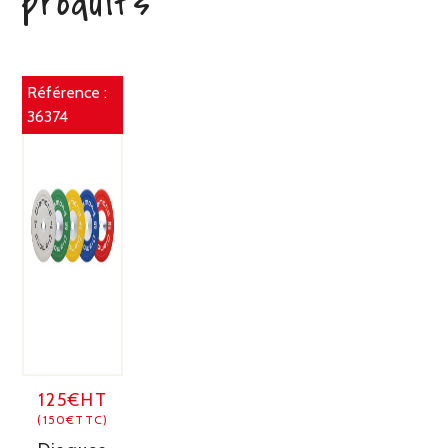
produits
Référence :
36374
125€HT
(150€TTC)