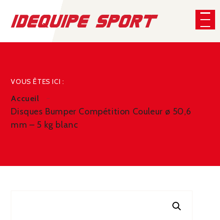
Panneau de gestion des cookies
CHERCHER
VOUS ÊTES ICI :
Accueil
Disques Bumper Compétition Couleur ø 50,6
mm – 5 kg blanc