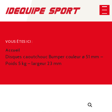
Panneau de gestion des cookies
CHERCHER
VOUS ÊTES ICI :
Accueil
Disques caoutchouc Bumper couleur ø 51 mm –
Poids 5 kg – largeur 23 mm