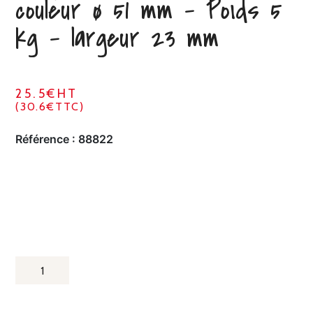
couleur ø 51 mm – Poids 5
kg – largeur 23 mm
25.5€HT
(30.6€TTC)
Référence :
88822
QUANTITÉ
DE
DISQUES