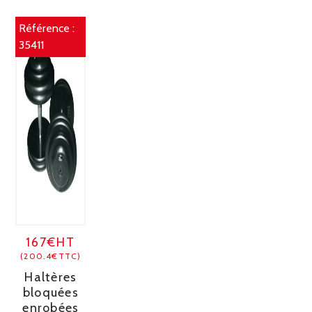
Référence :
35411
167€HT
(200.4€TTC)
Haltères
bloquées
enrobées