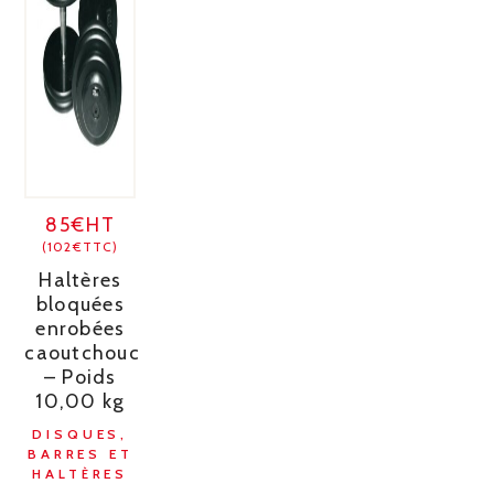
85€HT
(102€TTC)
Haltères
bloquées
enrobées
caoutchouc
– Poids
10,00 kg
DISQUES,
BARRES ET
HALTÈRES