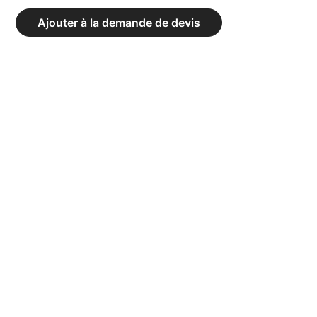
CAOUTCHOUC
Ajouter à la demande de devis
BUMPER
COULEUR
Ø
51
MM
-
POIDS
5
KG
-
LARGEUR
23
MM