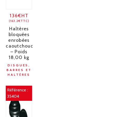
136€HT
(163.2€TTC)
Haltères
bloquées
enrobées
caoutchouc
– Poids
18,00 kg
DISQUES,
BARRES ET
HALTÈRES
Référence :
35404