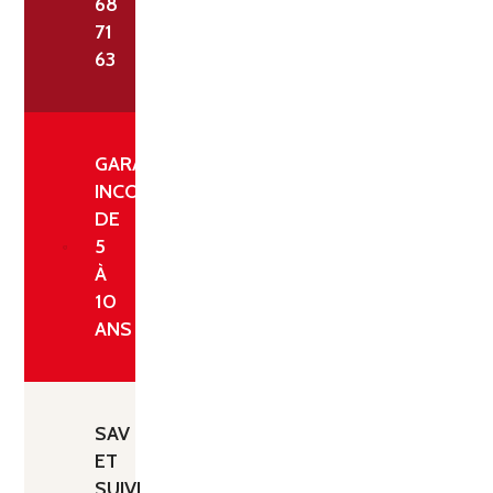
68
71
63
GARANTIE
INCONDITIONNELLE
DE
5
À
10
ANS
SAV
ET
SUIVI