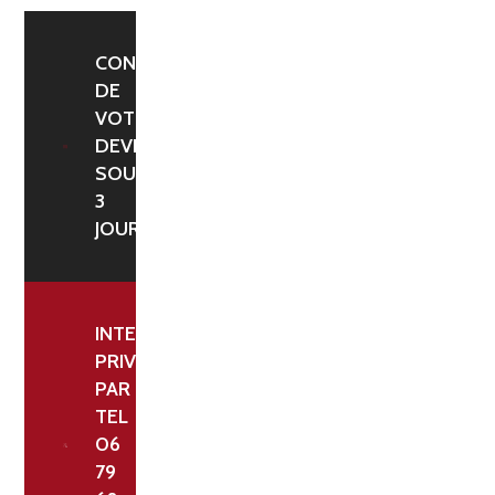
CONFIRMATION
DE
VOTRE
DEVIS
SOUS
3
JOURS
INTERLOCUTEUR
PRIVILÉGIÉ
PAR
TEL
06
79