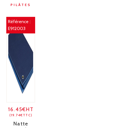
PILÂTES
Référence :
E912003
16.45€HT
(19.74€TTC)
Natte