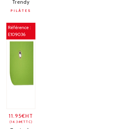
Trendy
PILÂTES
Référence :
E109036
11.95€HT
(14.34€TTC)