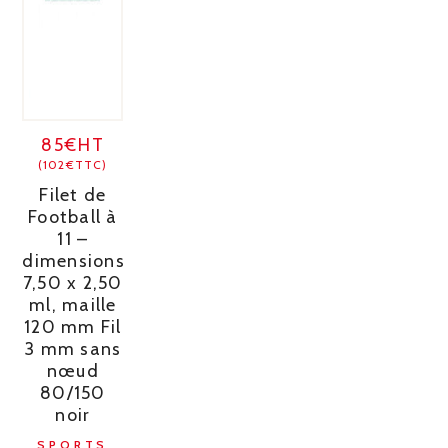
85€HT
(102€TTC)
Filet de
Football à
11 –
dimensions
7,50 x 2,50
ml, maille
120 mm Fil
3 mm sans
nœud
80/150
noir
SPORTS