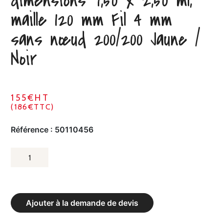
dimensions 7,50 x 2,50 ml,
maille 120 mm Fil 4 mm
sans nœud 200/200 Jaune /
Noir
155€HT
(186€TTC)
Référence :
50110456
QUANTITÉ
DE
FILET
DE
Ajouter à la demande de devis
FOOTBALL