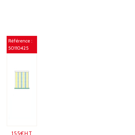
Référence :
50110425
155€HT