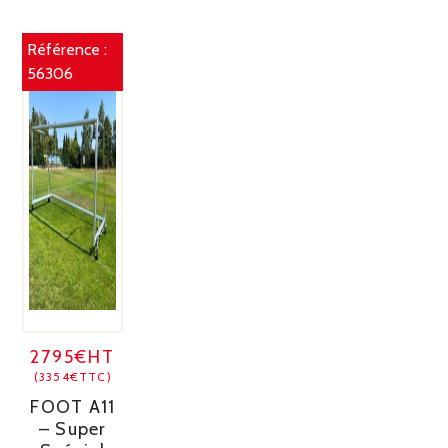
Référence :
56306
2795€HT
(3354€TTC)
FOOT A11
– Super