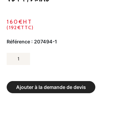
160€HT
(192€TTC)
Référence :
207494-1
QUANTITÉ
DE
FILET
DE
Ajouter à la demande de devis
FOOTBALL
À
11
-
LA