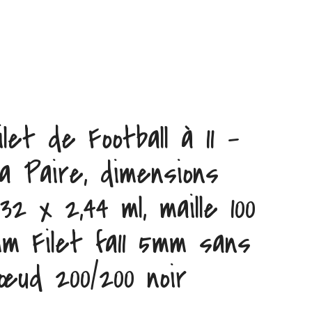
ilet de Football à 11 –
a Paire, dimensions
,32 x 2,44 ml, maille 100
m Filet fa11 5mm sans
œud 200/200 noir