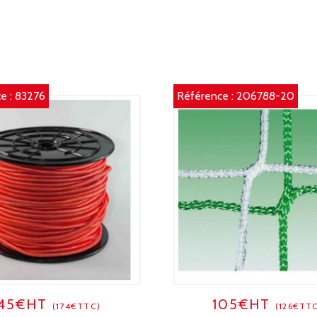
2
N
e :
83276
Référence :
206788-20
145€HT
105€HT
(174€TTC)
(126€TT