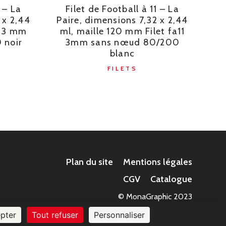
1 – La
Filet de Football à 11 – La
 x 2,44
Paire, dimensions 7,32 x 2,44
l 3 mm
ml, maille 120 mm Filet fa11
 noir
3mm sans nœud 80/200
blanc
FILETS
Plan du site
Mentions légales
CGV
Catalogue
© MonaGraphic 2023
pter
Tout refuser
Personnaliser