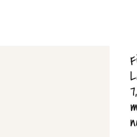
F
L
7
m
n