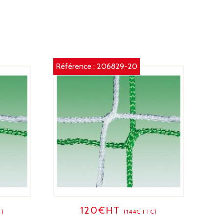
00/200
OIR
Référence :
206829-20
120€HT
C)
(144€TTC)