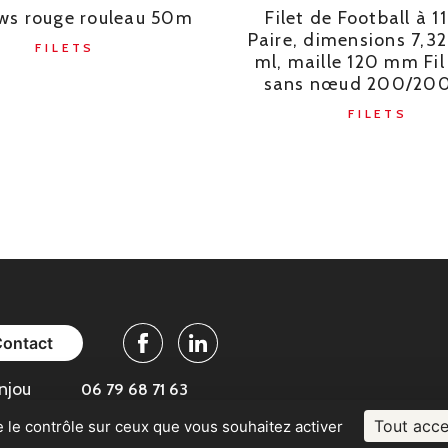
s rouge rouleau 50m
Filet de Football à 1
Paire, dimensions 7,32
FILETS
ml, maille 120 mm Fi
sans nœud 200/200
FILETS
Contact
Facebook
Linkedin
njou
06 79 68 71 63
Tout acce
e le contrôle sur ceux que vous souhaitez activer