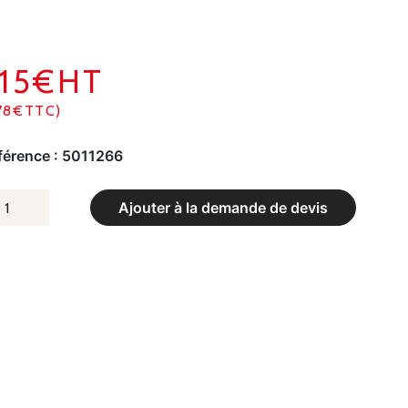
315€HT
78€TTC)
férence :
5011266
UANTITÉ
Ajouter à la demande de devis
E
LET
E
OOTBALL