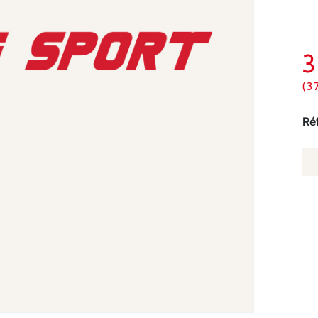
(3
Ré
Q
D
FI
D
F
À
11
-