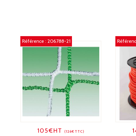
Référence :
206788-21
Référenc
105€HT
(126€TTC)