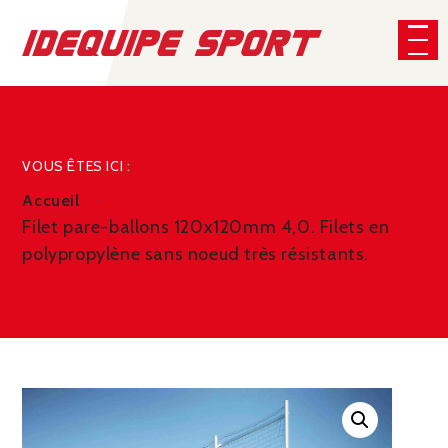
Panneau de gestion des cookies
CHERCHER
VOUS ÊTES ICI :
Accueil
Filet pare-ballons 120x120mm 4,0. Filets en
polypropylène sans noeud très résistants.