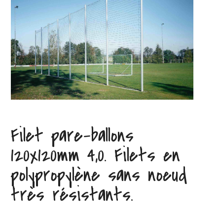
Filet pare-ballons
120x120mm 4,0. Filets en
polypropylène sans noeud
très résistants.