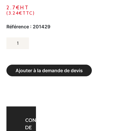
2.7€HT
(3.24€TTC)
Référence :
201429
QUANTITÉ
DE
FILET
PARE-
Ajouter à la demande de devis
BALLONS
120X120MM
4,0.
FILETS
EN
POLYPROPYLÈNE
CONFIRMATION
DE
SANS