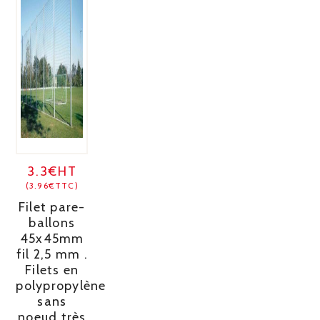
3.3€HT
(3.96€TTC)
Filet pare-
ballons
45x45mm
fil 2,5 mm .
Filets en
polypropylène
sans
noeud très