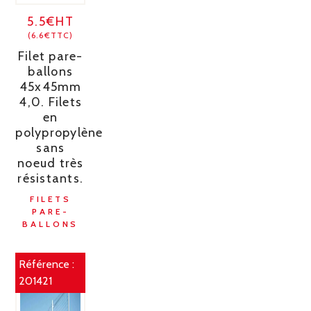
5.5€HT
(6.6€TTC)
Filet pare-
ballons
45x45mm
4,0. Filets
en
polypropylène
sans
noeud très
résistants.
FILETS
PARE-
BALLONS
Référence :
201421