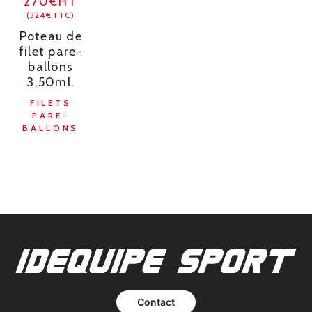
270€HT
(324€TTC)
Poteau de
filet pare-
ballons
3,50ml.
FILETS
PARE-
BALLONS
Contact