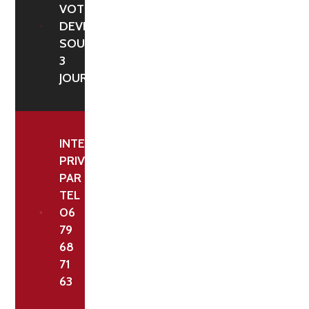
VOTRE
NOEUD
DEVIS
TRÈS
SOUS
RÉSISTANTS.
3
JOURS
INTERLOCUTEUR
PRIVILÉGIÉ
PAR
TEL
06
79
68
71
63