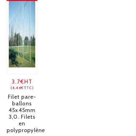
3.7€HT
(4.44€TTC)
Filet pare-
ballons
45x45mm
3,0. Filets
en
polypropylène