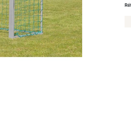
Ré
Q
D
FI
P
B
S
TR
24
8
M