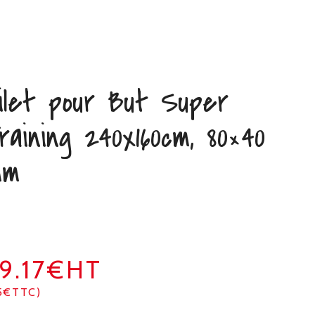
ilet pour But Super
raining 240x160cm, 80×40
mm
9.17€HT
5€TTC)