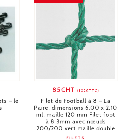
85€HT
)
(102€TTC)
ets – le
Filet de Football à 8 – La
s
Paire, dimensions 6,00 x 2,10
ml, maille 120 mm Filet foot
à 8 3mm avec nœuds
200/200 vert maille double
FILETS