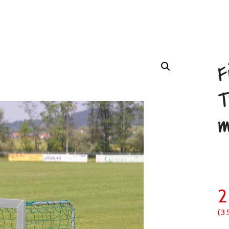
F
T
2
(3