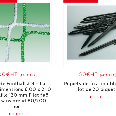
00€HT
50€HT
(120€TTC)
(60€TTC
 de Football à 8 – La
Piquets de fixation fil
dimensions 6,00 x 2,10
lot de 20 piquet
ille 120 mm Filet fa8
FILETS
sans nœud 80/200
noir
FILETS