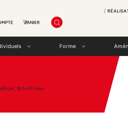
RÉALISA
OMPTE
PANIER
dividuels
Forme
Amén
40x160cm, 80×40 mm