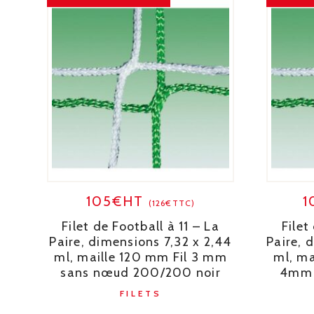
105€HT
1
(126€TTC)
Filet de Football à 11 – La
Filet
Paire, dimensions 7,32 x 2,44
Paire, 
ml, maille 120 mm Fil 3 mm
ml, ma
sans nœud 200/200 noir
4mm 
FILETS