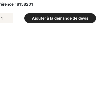
férence :
8158201
UANTITÉ
Ajouter à la demande de devis
E
LET
OUR
UT
UPER
AINING
0X160CM,
0X40
M