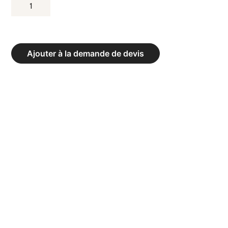
QUANTITÉ
DE
FILET
SANS
Ajouter à la demande de devis
NOEUD,
HAUTEUR
100
CM,
BANDAGE
TEXTILE
HAUT
ET
LATÉRAL