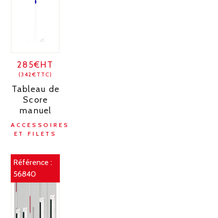
285€HT
(342€TTC)
Tableau de
Score
manuel
ACCESSOIRES
ET FILETS
Référence :
56840