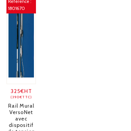
Référence :
1801670
325€HT
(390€TTC)
Rail Mural
VersoNet
avec
dispositif