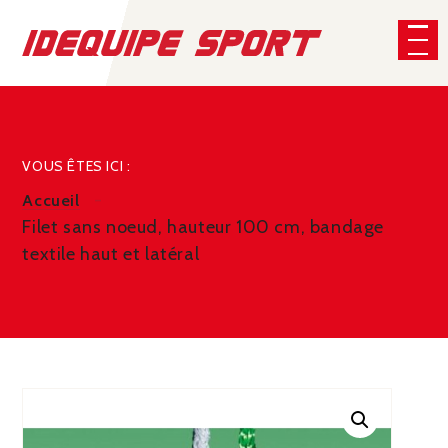
Panneau de gestion des cookies
CHERCHER
VOUS ÊTES ICI :
Accueil
Filet sans noeud, hauteur 100 cm, bandage
textile haut et latéral