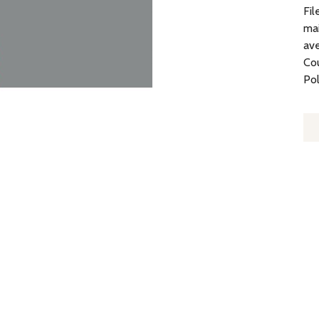
Fil
mai
ave
Cou
Po
Q
D
FI
D
H
I
36
X
21
C