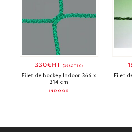
330€HT
(396€TTC)
Filet de hockey Indoor 366 x
Filet 
214 cm
INDOOR