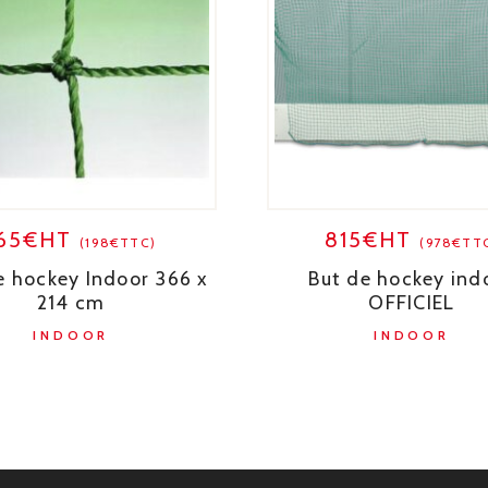
165€HT
815€HT
(198€TTC)
(978€TT
de hockey Indoor 366 x
But de hockey ind
214 cm
OFFICIEL
INDOOR
INDOOR