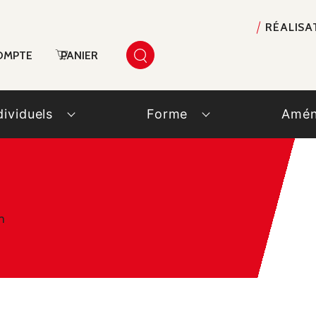
RÉALISA
OMPTE
PANIER
dividuels
Forme
Amén
m