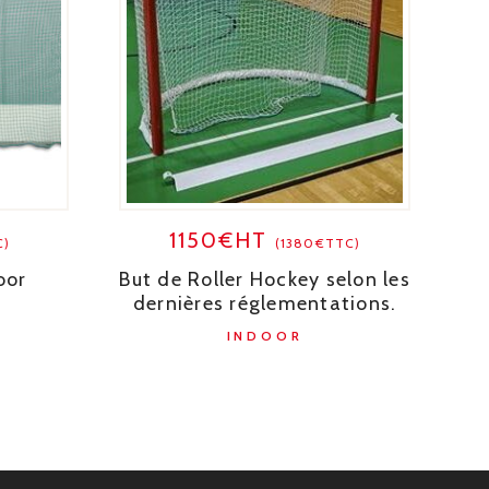
1150€HT
C)
(1380€TTC)
oor
But de Roller Hockey selon les
dernières réglementations.
INDOOR