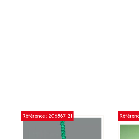
Référence :
206867-21
Référenc