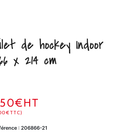
ilet de hockey Indoor
66 x 214 cm
250€HT
00€TTC)
férence :
206866-21