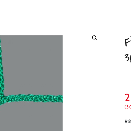
F
3
(3
Ré