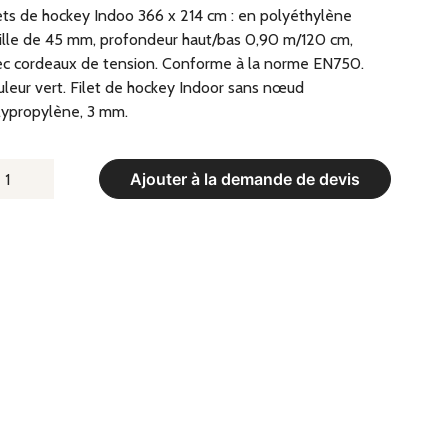
ets de hockey Indoo 366 x 214 cm : en polyéthylène
lle de 45 mm, profondeur haut/bas 0,90 m/120 cm,
c cordeaux de tension. Conforme à la norme EN750.
leur vert. Filet de hockey Indoor sans nœud
lypropylène, 3 mm.
UANTITÉ
Ajouter à la demande de devis
E
LET
E
OCKEY
NDOOR
6
4
M