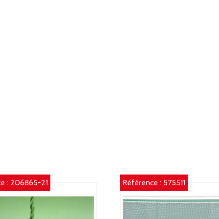
e :
206865-21
Référence :
575511