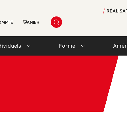
RÉALISA
OMPTE
PANIER
dividuels
Forme
Amén