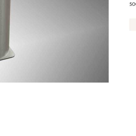
50
Q
D
F
12
X
10
M