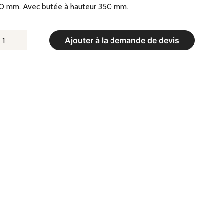
0 mm. Avec butée à hauteur 350 mm.
UANTITÉ
Ajouter à la demande de devis
E
OURREAU
0
0
M