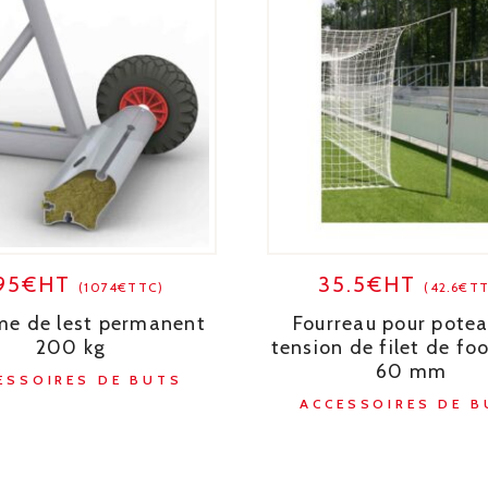
95€HT
35.5€HT
(1074€TTC)
(42.6€T
me de lest permanent
Fourreau pour pote
200 kg
tension de filet de foo
60 mm
ESSOIRES DE BUTS
ACCESSOIRES DE B