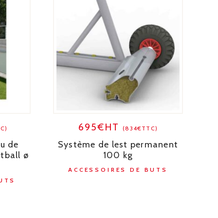
695€HT
TC)
(834€TTC)
au de
Système de lest permanent
tball ø
100 kg
ACCESSOIRES DE BUTS
UTS