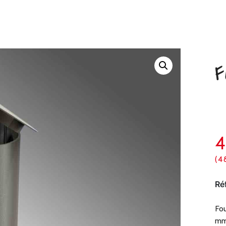
F
(4
Ré
Fou
mm,