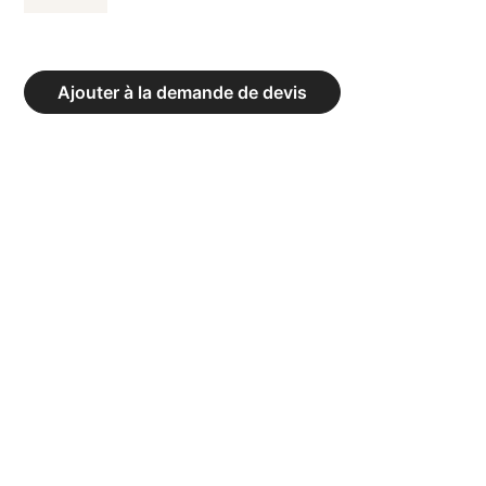
DE
FREE
WEIGHT
Ajouter à la demande de devis
PRESSE
À
EPAULES
-
CHARGE
LIBRE