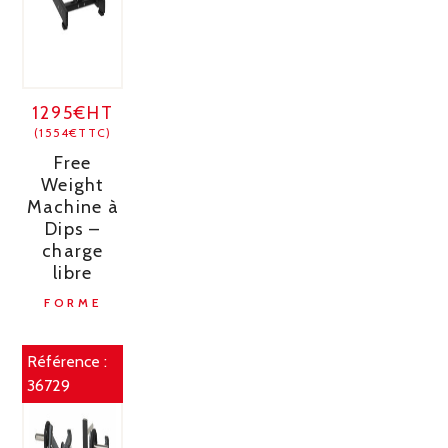
1295€HT
(1554€TTC)
Free
Weight
Machine à
Dips –
charge
libre
FORME
Référence :
36729