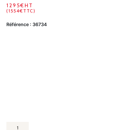
1295€HT
(1554€TTC)
Référence :
36734
QUANTITÉ