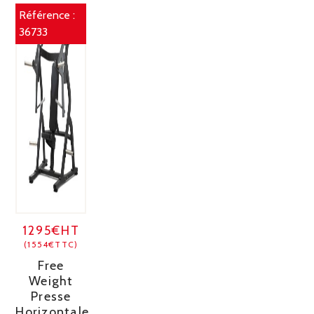
Référence :
36733
1295€HT
(1554€TTC)
Free
Weight
Presse
Horizontale