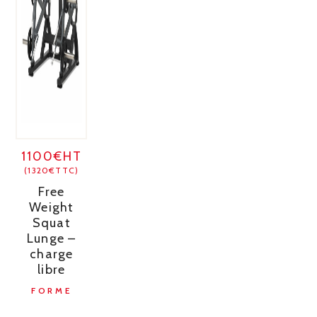
1100€HT
(1320€TTC)
Free
Weight
Squat
Lunge –
charge
libre
FORME