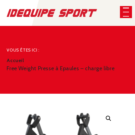
Panneau de gestion des cookies
CHERCHER
VOUS ÊTES ICI :
Accueil
Free Weight Presse à Epaules – charge libre