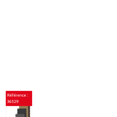
Référence :
36529