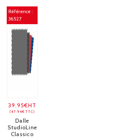
Référence :
36527
39.95€HT
(47.94€TTC)
Dalle
StudioLine
Classico