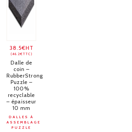
38.5€HT
(46.2€TTC)
Dalle de
coin –
RubberStrong
Puzzle –
100%
recyclable
– épaisseur
10 mm
DALLES À
ASSEMBLAGE
PUZZLE