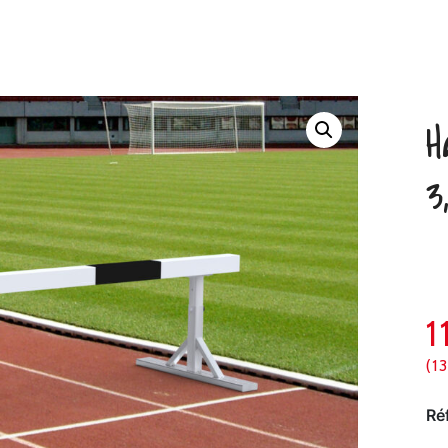
H
3
(1
Ré