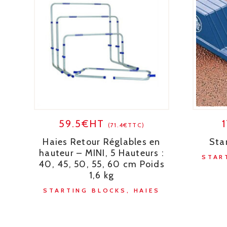
59.5€HT
(71.4€TTC)
Haies Retour Réglables en
Sta
hauteur – MINI, 5 Hauteurs :
STAR
40, 45, 50, 55, 60 cm Poids
1,6 kg
STARTING BLOCKS, HAIES