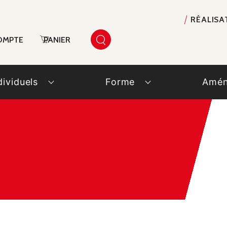
RÉALISA
OMPTE
PANIER
dividuels
Forme
Amén