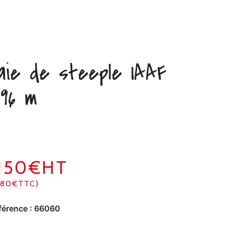
aie de steeple IAAF
,96 m
1150€HT
380€TTC)
férence :
66060