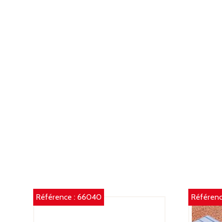
Référence :
66040
Référenc