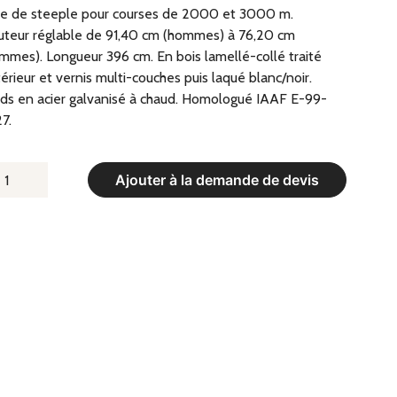
ie de steeple pour courses de 2000 et 3000 m.
teur réglable de 91,40 cm (hommes) à 76,20 cm
mmes). Longueur 396 cm. En bois lamellé-collé traité
érieur et vernis multi-couches puis laqué blanc/noir.
ds en acier galvanisé à chaud. Homologué IAAF E-99-
7.
UANTITÉ
Ajouter à la demande de devis
E
IE
E
TEEPLE
AF
96