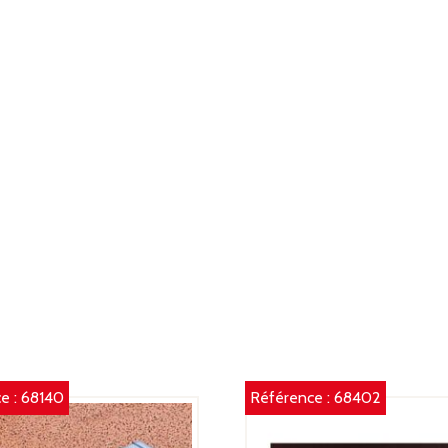
e :
68140
Référence :
68402