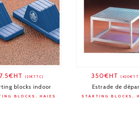
17.5€HT
350€HT
(21€TTC)
(420€TT
rting blocks indoor
Estrade de dépa
TING BLOCKS, HAIES
STARTING BLOCKS, 