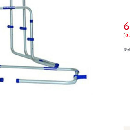
6
(8
Ré