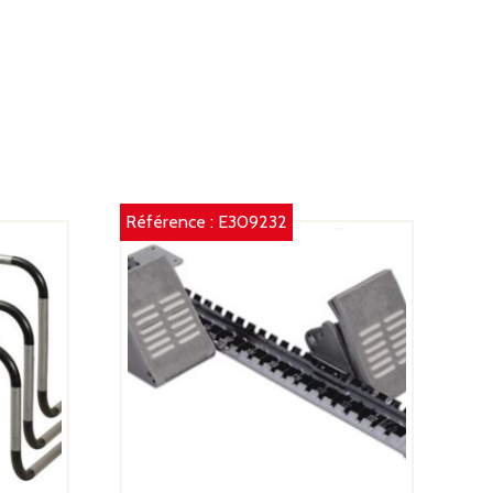
,
,
4
,
OIDS
2
G
Référence :
E309232