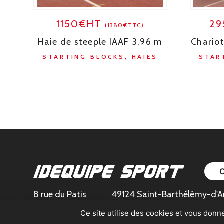
1150€HT
2
(1380€TTC)
Haie de steeple IAAF 3,96 m
Chariot
STARTING BLOCKS, HAIES
STAR
8 rue du Patis
49124 Saint-Barthélémy-d'A
Ce site utilise des cookies et vous donn