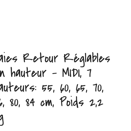
aies Retour Réglables
n hauteur – MIDI, 7
auteurs: 55, 60, 65, 70,
6, 80, 84 cm, Poids 2,2
g