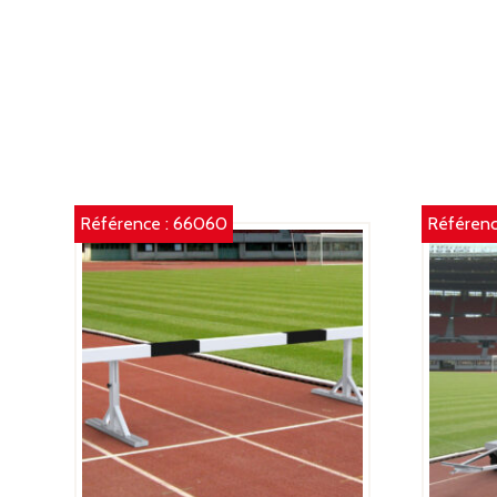
Référence :
66060
Référenc