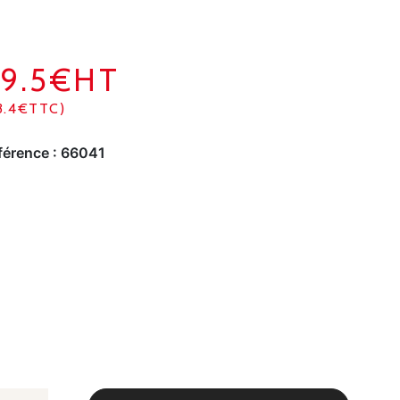
9.5€HT
3.4€TTC)
férence :
66041