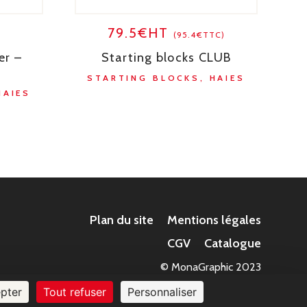
79.5€HT
)
(95.4€TTC)
er –
Starting blocks CLUB
STARTING BLOCKS, HAIES
HAIES
Plan du site
Mentions légales
CGV
Catalogue
© MonaGraphic 2023
pter
Tout refuser
Personnaliser