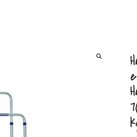
H
e
H
7
k