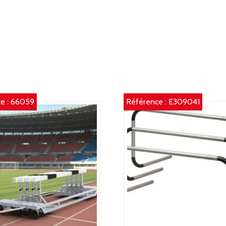
76
80
8
CM
P
2,
K
e :
66059
Référence :
E309041