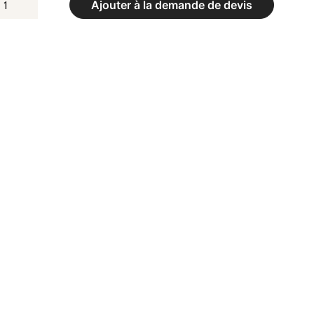
UANTITÉ
Ajouter à la demande de devis
E
IES
ETOUR
ÉGLABLES
N
AUTEUR
DI,
AUTEURS:
,
,
,
,