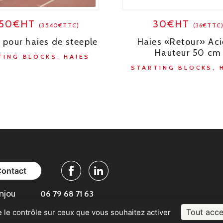
950€HT
30€HT
(3540€TTC)
(36€TTC
 pour haies de steeple
Haies «Retour» Aci
Hauteur 50 cm
TING BLOCKS, HAIES
STARTING BLOCKS, 
Contact
Facebook
Linkedin
njou
06 79 68 71 63
Tout acce
e le contrôle sur ceux que vous souhaitez activer