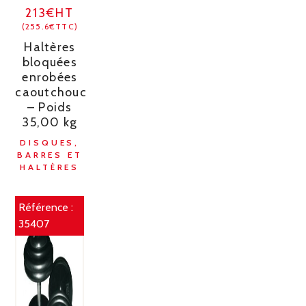
213€HT
(255.6€TTC)
Haltères
bloquées
enrobées
caoutchouc
– Poids
35,00 kg
DISQUES,
BARRES ET
HALTÈRES
Référence :
35407