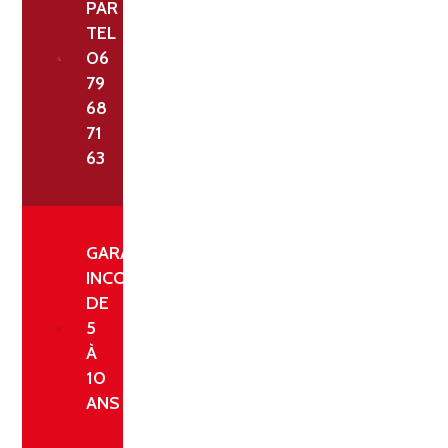
PAR
TEL
06
79
68
71
63
GARANTIE
INCONDITIONNELLE
DE
5
À
10
ANS