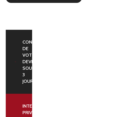
HEXAGONALES
ENROBÉS
CAOUTCHOUC
-
POIDS
10,00
CONFIRMATION
DE
KG
VOTRE
DEVIS
SOUS
3
JOURS
INTERLOCUTEUR
PRIVILÉGIÉ