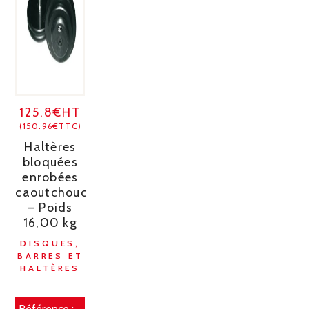
125.8€HT
(150.96€TTC)
Haltères
bloquées
enrobées
caoutchouc
– Poids
16,00 kg
DISQUES,
BARRES ET
HALTÈRES
Référence :