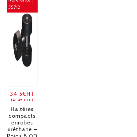
35712
34.5€HT
(41.4€TTC)
Haltères
compacts
enrobés
uréthane –
Poids 8,00