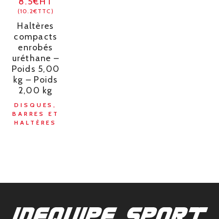
8.5€HT
(10.2€TTC)
Haltères
compacts
enrobés
uréthane –
Poids 5,00
kg – Poids
2,00 kg
DISQUES,
BARRES ET
HALTÈRES