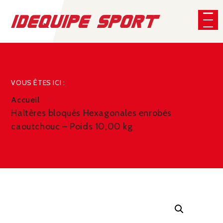
Panneau de gestion des cookies
CHERCHER
VOUS ÊTES ICI :
Accueil
Haltères bloqués Hexagonales enrobés
caoutchouc – Poids 10,00 kg