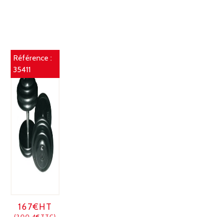
Référence :
35411
167€HT
(200.4€TTC)