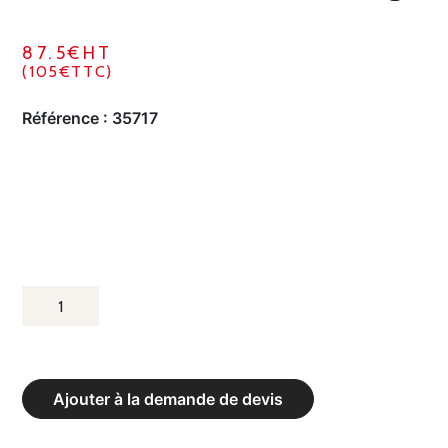
87.5€HT
(105€TTC)
Référence :
35717
QUANTITÉ
DE
HALTÈRES
COMPACTS
Ajouter à la demande de devis
ENROBÉS