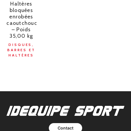
Haltères
bloquées
enrobées
caoutchouc
– Poids
35,00 kg
DISQUES,
BARRES ET
HALTÈRES
Contact