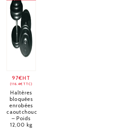
97€HT
(116.4€TTC)
Haltères
bloquées
enrobées
caoutchouc
– Poids
12,00 kg