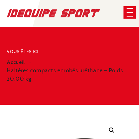
Panneau de gestion des cookies
CHERCHER
VOUS ÊTES ICI :
Accueil
Haltères compacts enrobés uréthane – Poids
20,00 kg