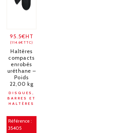
95.5€HT
(114.6€TTC)
Haltères
compacts
enrobés
uréthane –
Poids
22,00 kg
DISQUES,
BARRES ET
HALTÈRES
Référence :
35405