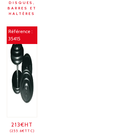
DISQUES,
BARRES ET
HALTÈRES
Référence :
35415
213€HT
(255.6€TTC)