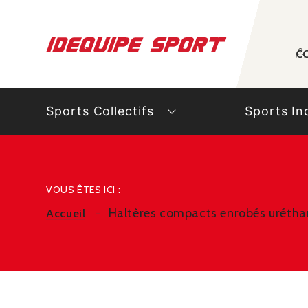
Panneau de gestion des cookies
C
Sports Collectifs
Sports In
VOUS ÊTES ICI :
Haltères compacts enrobés urétha
Accueil