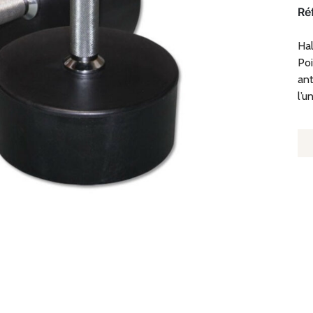
Ré
Ha
Poi
ant
l’un
Q
D
H
C
E
U
-
P
22