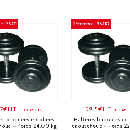
e :
35411
Référence :
35410
67€HT
159.5€HT
(200.4€TTC)
(191.4€
es bloquées enrobées
Haltères bloquées en
houc – Poids 24,00 kg
caoutchouc – Poids 2