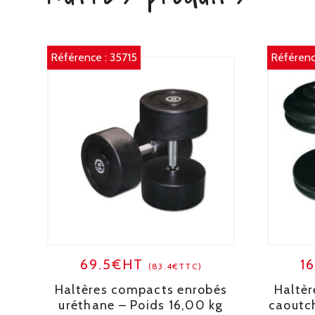
Référence :
35715
Référenc
69.5€HT
1
(83.4€TTC)
Haltères compacts enrobés
Haltèr
uréthane – Poids 16,00 kg
caoutc