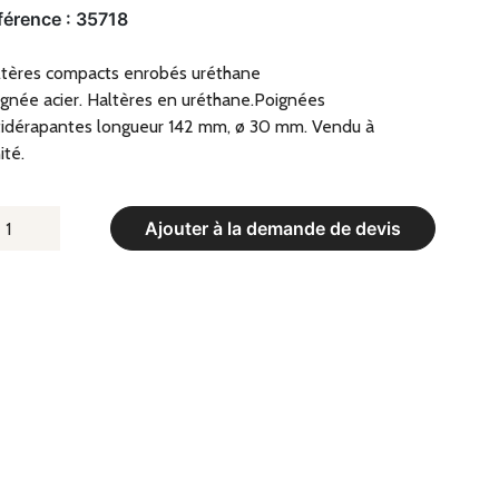
férence :
35718
ltères compacts enrobés uréthane
gnée acier. Haltères en uréthane.Poignées
idérapantes longueur 142 mm, ø 30 mm. Vendu à
ité.
UANTITÉ
Ajouter à la demande de devis
E
ALTÈRES
OMPACTS
NROBÉS
RÉTHANE
OIDS
,00