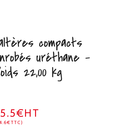
altères compacts
nrobés uréthane –
oids 22,00 kg
5.5€HT
14.6€TTC)