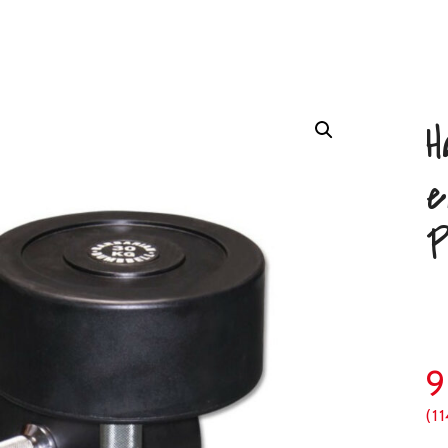
H
e
P
9
(1