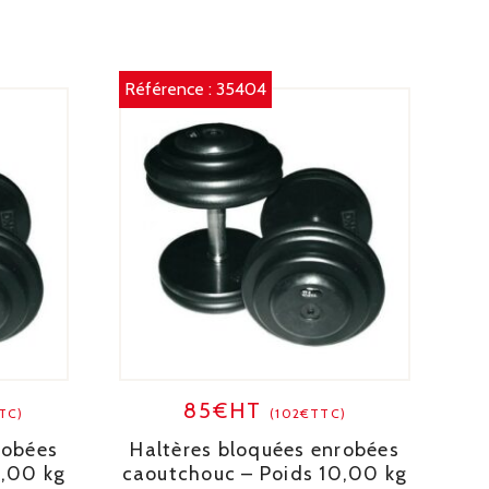
Référence :
35404
85€HT
TTC)
(102€TTC)
robées
Haltères bloquées enrobées
2,00 kg
caoutchouc – Poids 10,00 kg