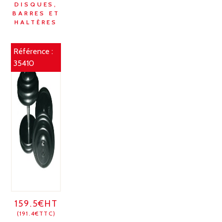
DISQUES,
BARRES ET
HALTÈRES
Référence :
35410
159.5€HT
(191.4€TTC)