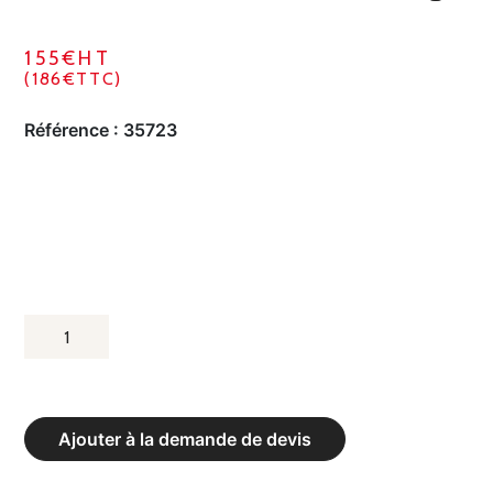
155€HT
(186€TTC)
Référence :
35723
QUANTITÉ
DE
HALTÈRES
COMPACTS
Ajouter à la demande de devis
ENROBÉS