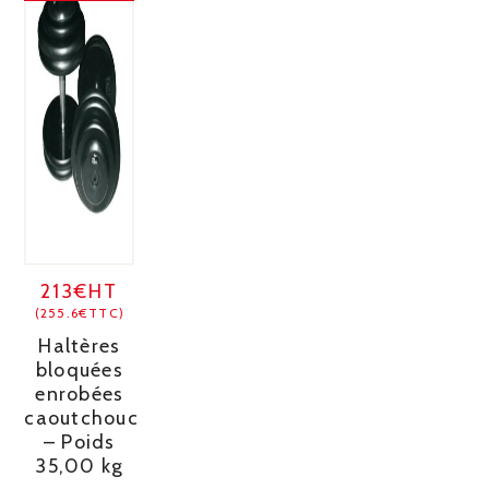
213€HT
(255.6€TTC)
Haltères
bloquées
enrobées
caoutchouc
– Poids
35,00 kg