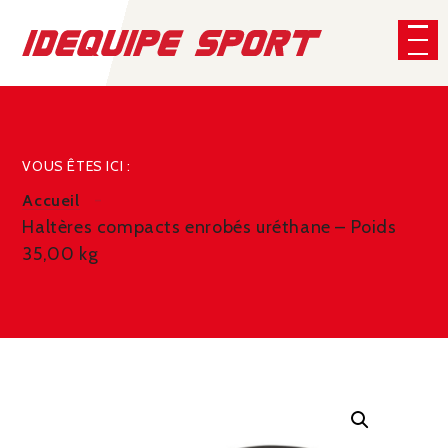
Panneau de gestion des cookies
CHERCHER
VOUS ÊTES ICI :
Accueil
Haltères compacts enrobés uréthane – Poids
35,00 kg