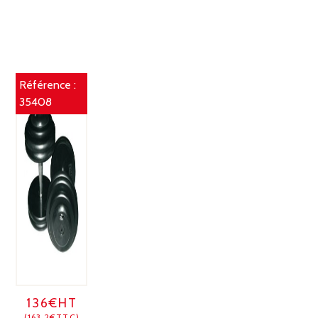
Référence :
35408
136€HT
(163.2€TTC)