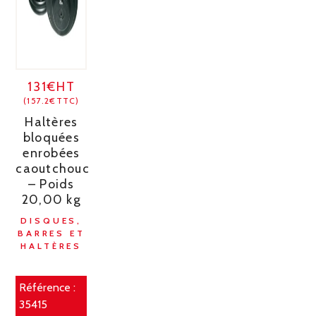
131€HT
(157.2€TTC)
Haltères
bloquées
enrobées
caoutchouc
– Poids
20,00 kg
DISQUES,
BARRES ET
HALTÈRES
Référence :
35415