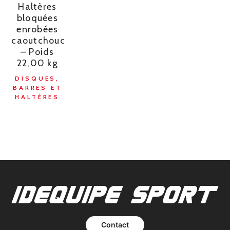
Haltères
bloquées
enrobées
caoutchouc
– Poids
22,00 kg
DISQUES,
BARRES ET
HALTÈRES
Contact