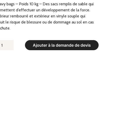
vy bags – Poids 10 kg – Des sacs remplis de sable qui
mettent d’effectuer un développement de la force.
érieur rembourré et extérieur en vinyle souple qui
uit le risque de blessure ou de dommage au sol en cas
chute.
UANTITÉ
Ajouter à la demande de devis
E
EAVY
AGS
OIDS
G