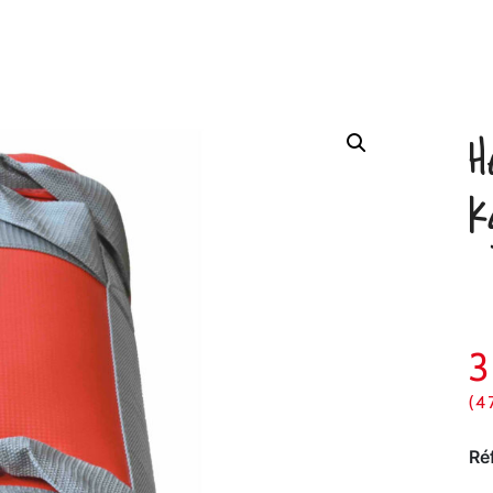
H
k
3
(4
Ré