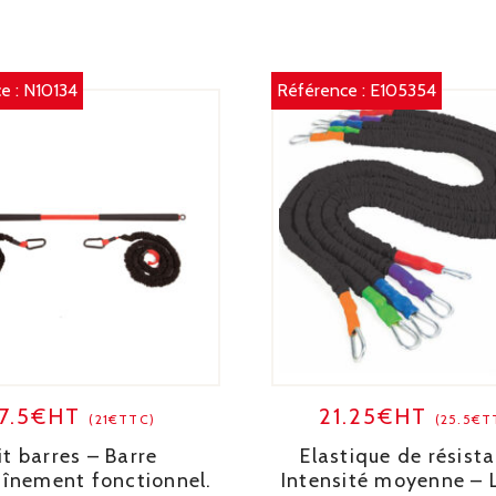
e :
N10134
Référence :
E105354
17.5€HT
21.25€HT
(21€TTC)
(25.5€T
it barres – Barre
Elastique de résist
aînement fonctionnel.
Intensité moyenne – L