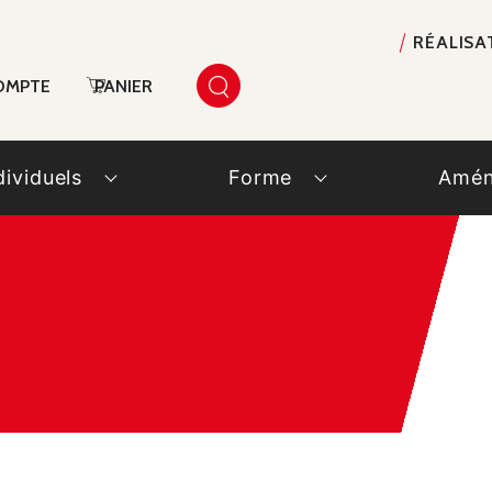
RÉALISA
OMPTE
PANIER
dividuels
Forme
Amén