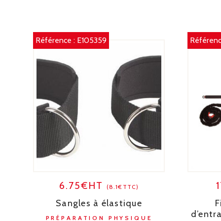
Référence :
E105359
Référenc
6.75€HT
(8.1€TTC)
Sangles à élastique
F
d’entr
PRÉPARATION PHYSIQUE