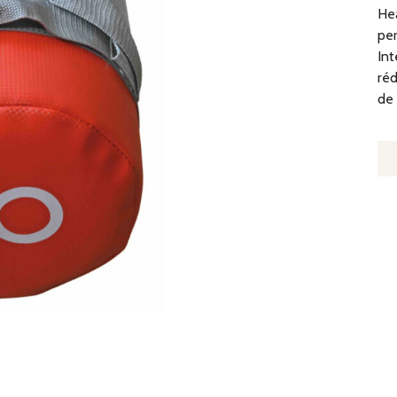
Hea
per
Int
réd
de 
Q
D
H
B
-
P
10
K