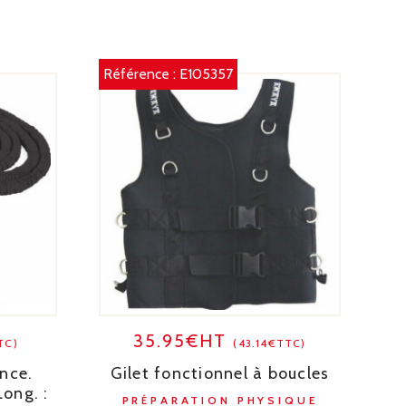
Référence :
E105357
35.95€HT
TC)
(43.14€TTC)
ance.
Gilet fonctionnel à boucles
ong. :
PRÉPARATION PHYSIQUE