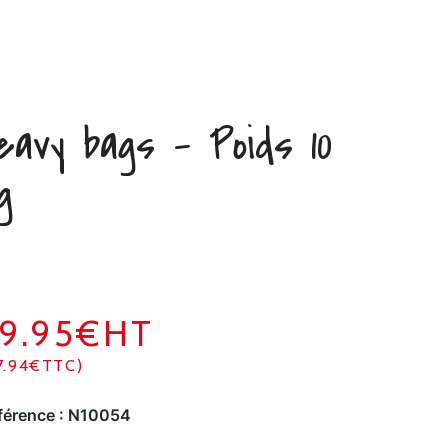
eavy bags – Poids 10
g
9.95€HT
7.94€TTC)
férence :
N10054