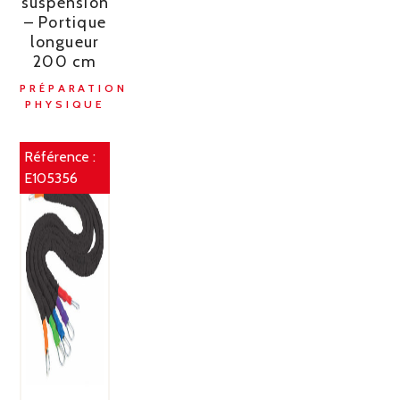
suspension
– Portique
longueur
200 cm
PRÉPARATION
PHYSIQUE
Référence :
E105356