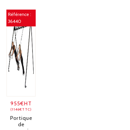
Référence :
36440
955€HT
(1146€TTC)
Portique
de