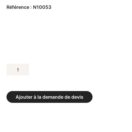
Référence :
N10053
QUANTITÉ
DE
HEAVY
BAGS
Ajouter à la demande de devis
-
POIDS
5
KG