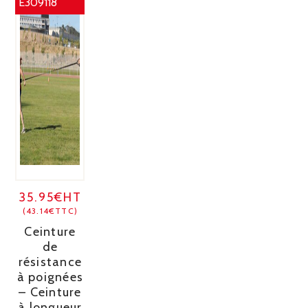
E309118
35.95€HT
(43.14€TTC)
Ceinture
de
résistance
à poignées
– Ceinture
à longueur