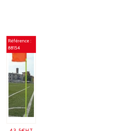
Référence :
88154
43.5€HT