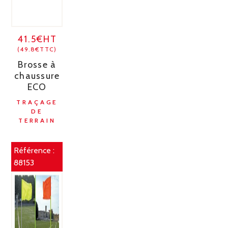
41.5€HT
(49.8€TTC)
Brosse à
chaussure
ECO
TRAÇAGE
DE
TERRAIN
Référence :
88153