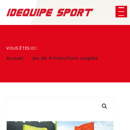
Panneau de gestion des cookies
CHERCHER
VOUS ÊTES ICI :
Jeu de 4 manchons souples
Accueil