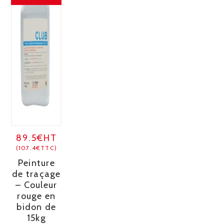
89.5€HT
(107.4€TTC)
Peinture
de traçage
– Couleur
rouge en
bidon de
15kg