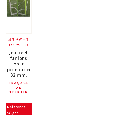
43.5€HT
(52.2€TTC)
Jeu de 4
fanions
pour
poteaux ø
32 mm.
TRAÇAGE
DE
TERRAIN
Référence :
56927