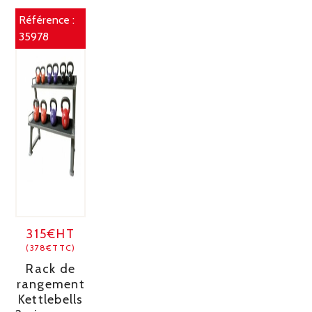
Référence :
35978
315€HT
(378€TTC)
Rack de
rangement
Kettlebells