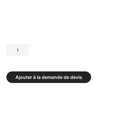
QUANTITÉ
DE
KETTLEBELLS
CLASSICS
Ajouter à la demande de devis
COLOR
NEO
-
POIDS
16
KG