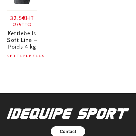
32.5€HT
(39€TTC)
Kettlebells
Soft Line –
Poids 4 kg
KETTLELBELLS
Contact