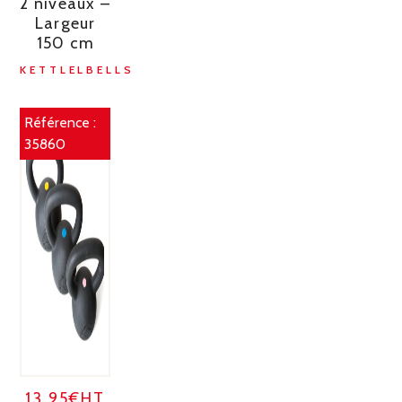
2 niveaux –
Largeur
150 cm
KETTLELBELLS
Référence :
35860
13.95€HT