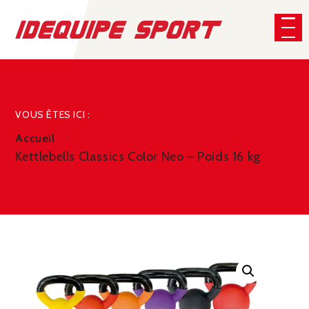
Panneau de gestion des cookies
CHERCHER
VOUS ÊTES ICI :
Accueil
Kettlebells Classics Color Neo – Poids 16 kg