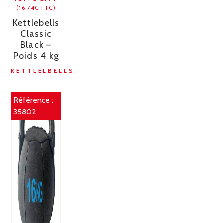
(16.74€TTC)
Kettlebells
Classic
Black –
Poids 4 kg
KETTLELBELLS
Référence :
35802