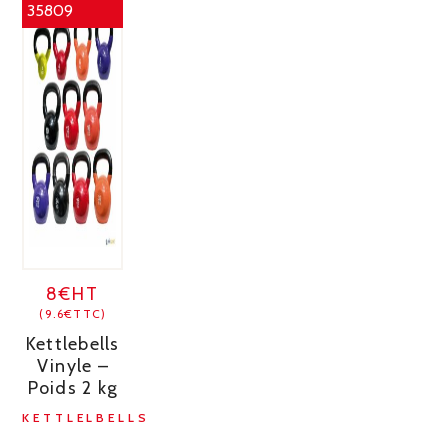
35809
8€HT
(9.6€TTC)
Kettlebells
Vinyle –
Poids 2 kg
KETTLELBELLS