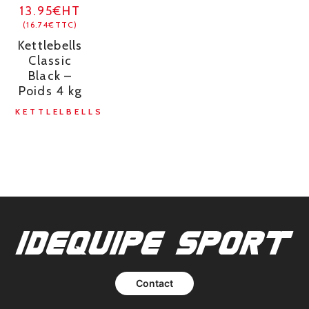
13.95€HT
(16.74€TTC)
Kettlebells
Classic
Black –
Poids 4 kg
KETTLELBELLS
Contact