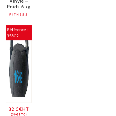
Vinyle –
Poids 6 kg
FITNESS
Référence :
35802
32.5€HT
(39€TTC)