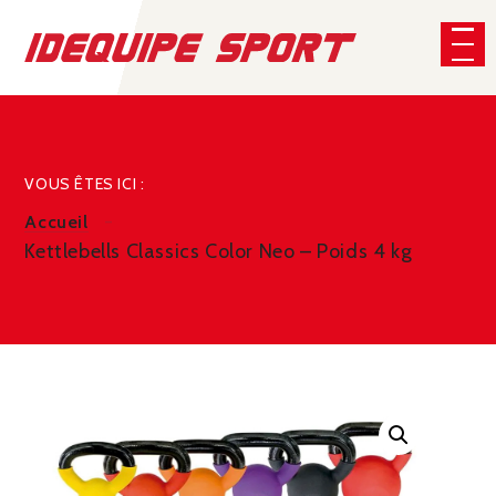
Panneau de gestion des cookies
CHERCHER
VOUS ÊTES ICI :
Accueil
Kettlebells Classics Color Neo – Poids 4 kg