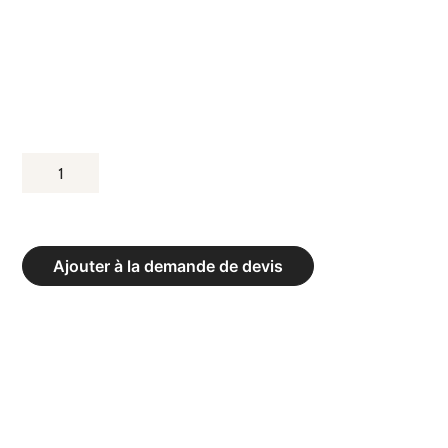
QUANTITÉ
DE
KETTLEBELLS
CLASSICS
Ajouter à la demande de devis
COLOR
NEO
-
POIDS
4
KG