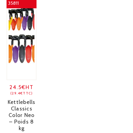
35811
24.5€HT
(29.4€TTC)
Kettlebells
Classics
Color Neo
– Poids 8
kg