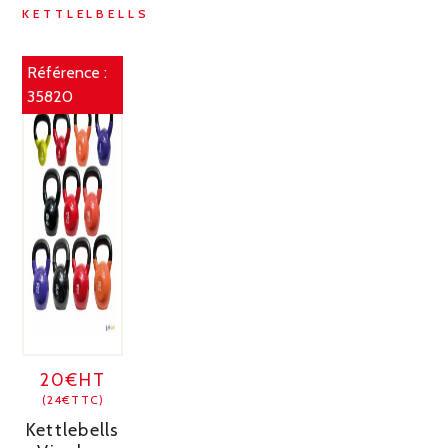
KETTLELBELLS
Référence :
35820
20€HT
(24€TTC)
Kettlebells