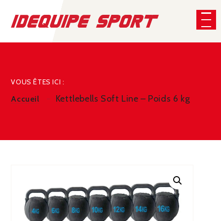
Panneau de gestion des cookies
CHERCHER
VOUS ÊTES ICI :
Kettlebells Soft Line – Poids 6 kg
Accueil