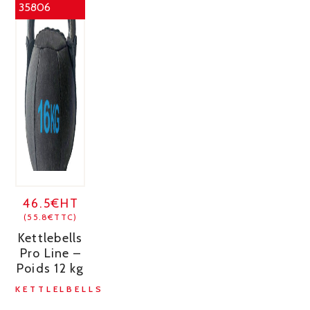
35806
46.5€HT
(55.8€TTC)
Kettlebells
Pro Line –
Poids 12 kg
KETTLELBELLS