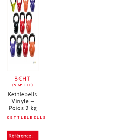
8€HT
(9.6€TTC)
Kettlebells
Vinyle –
Poids 2 kg
KETTLELBELLS
Référence :