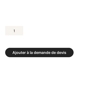
QUANTITÉ
DE
KETTLEBELLS
SOFT
Ajouter à la demande de devis
LINE
-
POIDS
6
KG