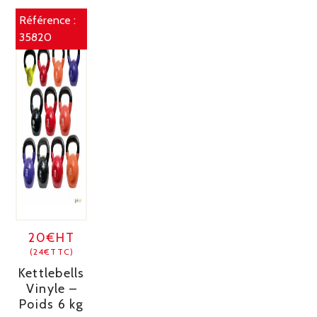
Référence :
35820
20€HT
(24€TTC)
Kettlebells
Vinyle –
Poids 6 kg