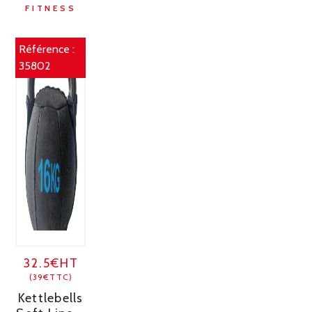
FITNESS
Référence :
35802
32.5€HT
(39€TTC)
Kettlebells