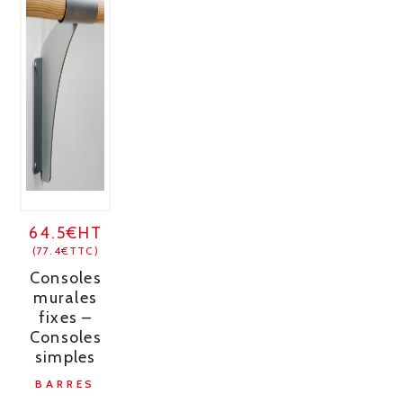
64.5€HT
(77.4€TTC)
Consoles
murales
fixes –
Consoles
simples
BARRES