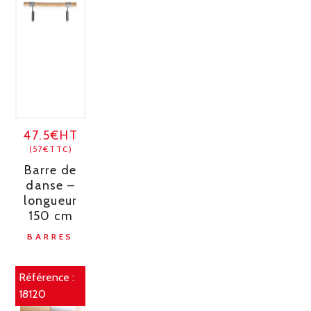
47.5€HT
(57€TTC)
Barre de
danse –
longueur
150 cm
BARRES
Référence :
18120