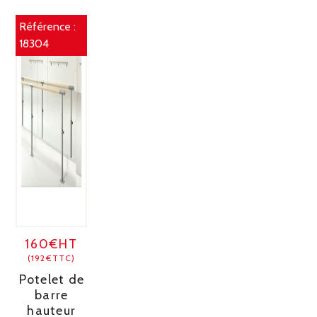
Référence :
18304
160€HT
(192€TTC)
Potelet de
barre
hauteur