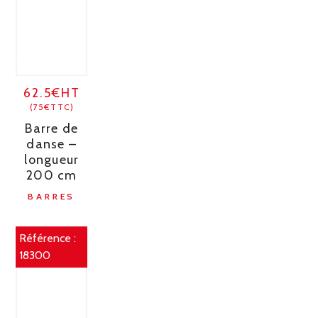
62.5€HT
(75€TTC)
Barre de
danse –
longueur
200 cm
BARRES
Référence :
18300