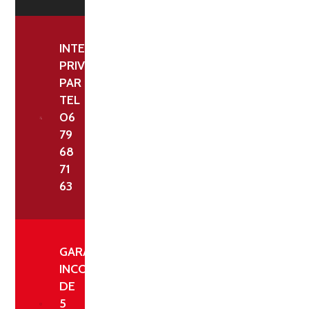
-
POIDS
48
INTERLOCUTEUR
KG
PRIVILÉGIÉ
PAR
TEL
06
79
68
71
63
GARANTIE
INCONDITIONNELLE
DE
5