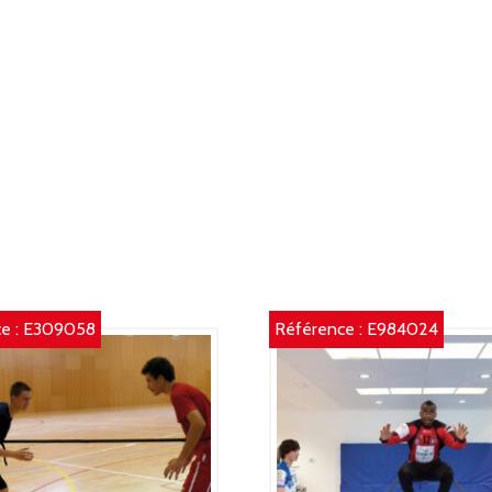
e :
E309058
Référence :
E984024