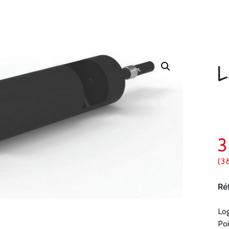
L
(3
Ré
Log
Poi