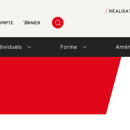
RÉALISA
OMPTE
PANIER
dividuels
Forme
Amén