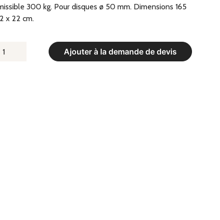
issible 300 kg. Pour disques ø 50 mm. Dimensions 165
2 x 22 cm.
UANTITÉ
Ajouter à la demande de devis
E
OG
ARRE