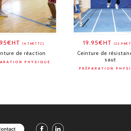
.95€HT
19.95€HT
(4.74€TTC)
(23.94€
inture de réaction
Ceinture de résistan
saut
PARATION PHYSIQUE
PRÉPARATION PHYS
Contact