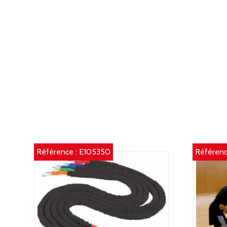
Référence :
E105350
Référenc