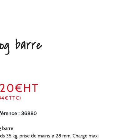
og barre
320€HT
84€TTC)
férence :
36880
 barre
ds 35 kg, prise de mains ø 28 mm, Charge maxi