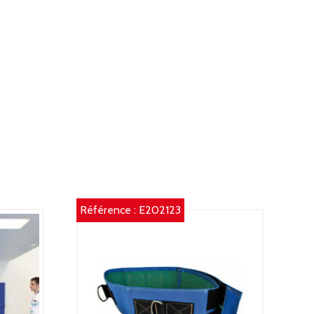
Référence :
E202123