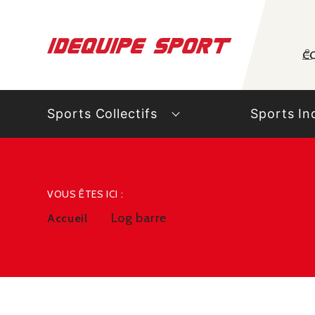
Panneau de gestion des cookies
C
Sports Collectifs
Sports In
VOUS ÊTES ICI :
Log barre
Accueil