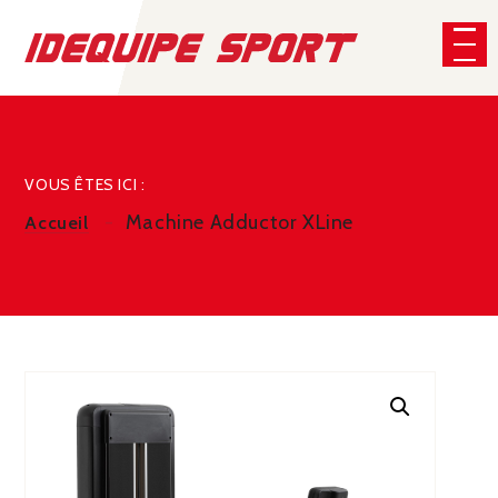
Panneau de gestion des cookies
CHERCHER
VOUS ÊTES ICI :
Machine Adductor XLine
Accueil