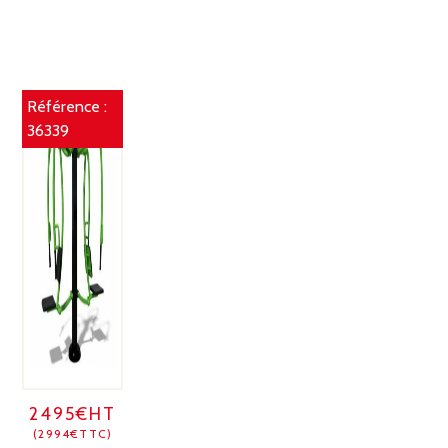
Référence :
36339
2495€HT
(2994€TTC)