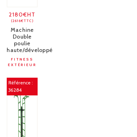
2180€HT
(2616€TTC)
Machine
Double
poulie
haute/développé
FITNESS
EXTÉRIEUR
Référence :
36284