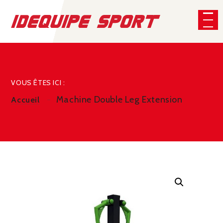
Panneau de gestion des cookies
CHERCHER
VOUS ÊTES ICI :
Machine Double Leg Extension
Accueil