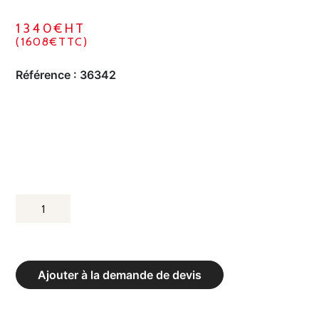
1340€HT
(1608€TTC)
Référence :
36342
QUANTITÉ
DE
MACHINE
DOUBLE
Ajouter à la demande de devis
LEG
EXTENSION