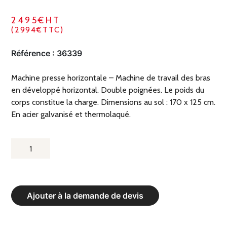
2495€HT
(2994€TTC)
Référence :
36339
Machine presse horizontale – Machine de travail des bras
en développé horizontal. Double poignées. Le poids du
corps constitue la charge. Dimensions au sol : 170 x 125 cm.
En acier galvanisé et thermolaqué.
QUANTITÉ
DE
MACHINE
DOUBLE
Ajouter à la demande de devis
PRESSE
HORIZONTALE