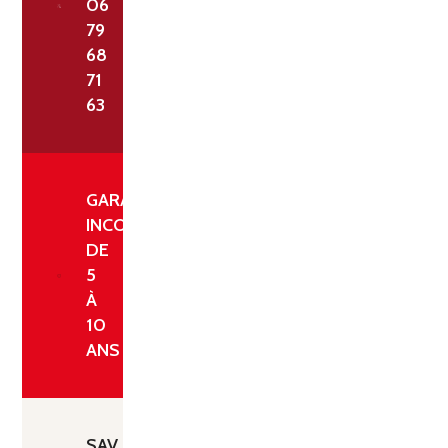
06
79
68
71
63
GARANTIE
INCONDITIONNELLE
DE
5
À
10
ANS
SAV