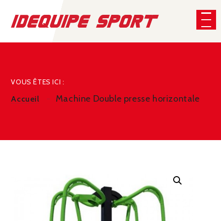
Panneau de gestion des cookies
CHERCHER
VOUS ÊTES ICI :
Machine Double presse horizontale
Accueil