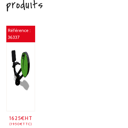
produits
Référence :
36337
1625€HT
(1950€TTC)