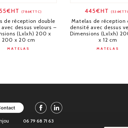
55€HT
445€HT
(786€TTC)
(534€TT
s de réception double
Matelas de réception
 avec dessus velours –
densité avec dessus ve
sions (Lxlxh) 200 x
Dimensions (Lxlxh) 20
200 x 20 cm
x 12 cm
MATELAS
MATELAS
Contact
Facebook
Linkedin
njou
06 79 68 71 63