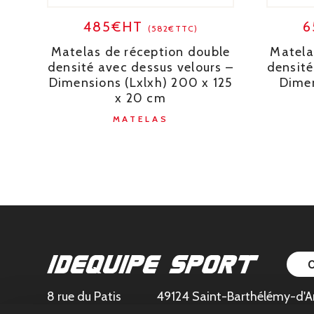
485€HT
6
(582€TTC)
Matelas de réception double
Matela
densité avec dessus velours –
densité
Dimensions (Lxlxh) 200 x 125
Dimen
x 20 cm
MATELAS
8 rue du Patis
49124 Saint-Barthélémy-d'A