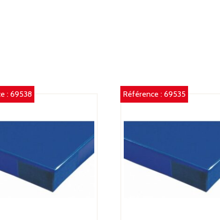
e :
69538
Référence :
69535