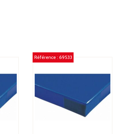
Référence :
69533