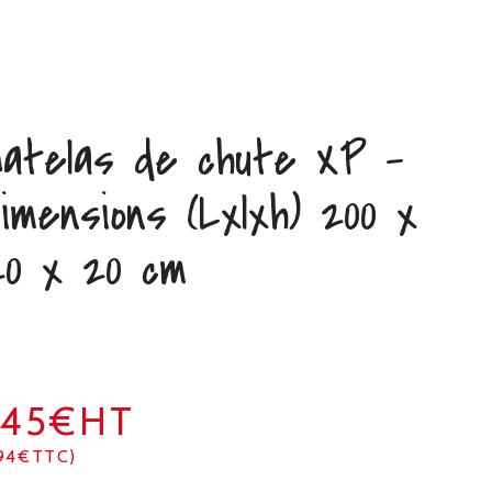
atelas de chute XP –
imensions (Lxlxh) 200 x
20 x 20 cm
245€HT
94€TTC)