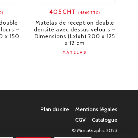
405€HT
C)
(486€TTC)
 double
Matelas de réception double
lours –
densité avec dessus velours –
0 x 150
Dimensions (Lxlxh) 200 x 125
x 12 cm
MATELAS
Plan du site
Mentions légales
CGV
Catalogue
© MonaGraphic 2023