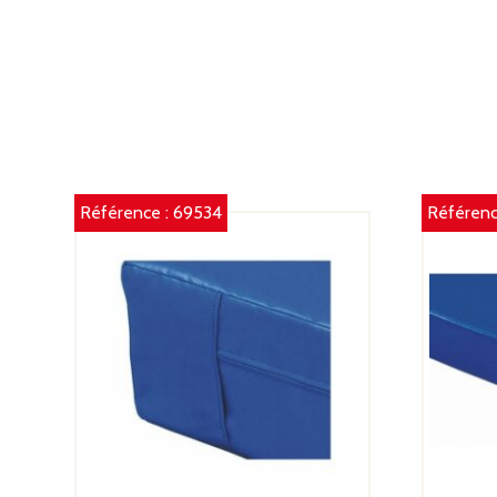
Référence :
69534
Référenc