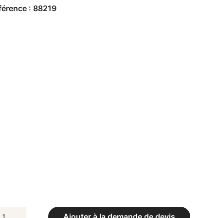
férence :
88219
UANTITÉ
Ajouter à la demande de devis