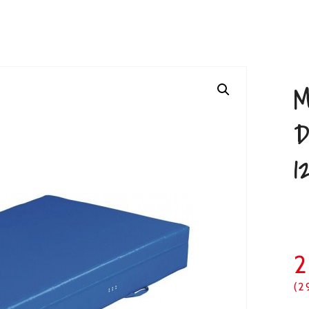
M
D
1
(2