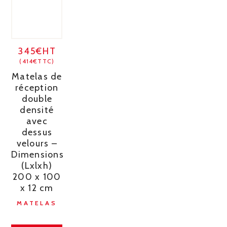
345€HT
(414€TTC)
Matelas de
réception
double
densité
avec
dessus
velours –
Dimensions
(Lxlxh)
200 x 100
x 12 cm
MATELAS