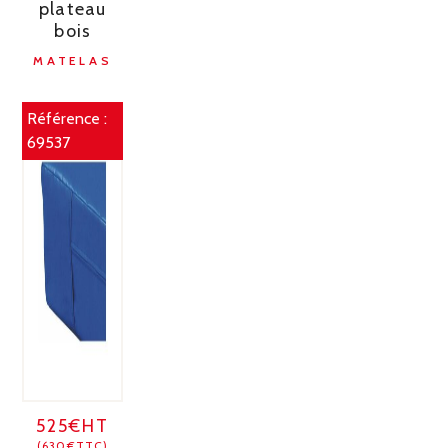
plateau
bois
MATELAS
Référence :
69537
525€HT
(630€TTC)