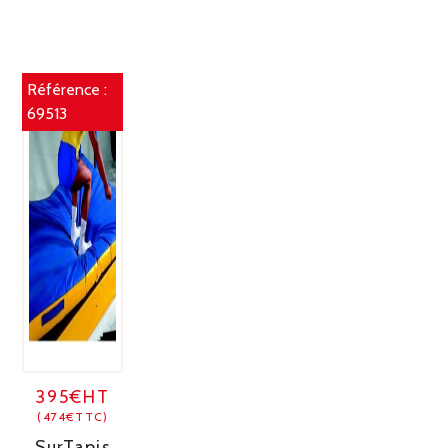
Référence :
69513
395€HT
(474€TTC)
SurTapis