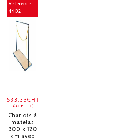
Référence :
44132
533.33€HT
(640€TTC)
Chariots à
matelas
300 x 120
cm avec