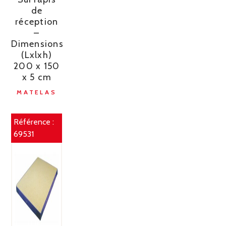
de
réception
–
Dimensions
(Lxlxh)
200 x 150
x 5 cm
MATELAS
Référence :
69531