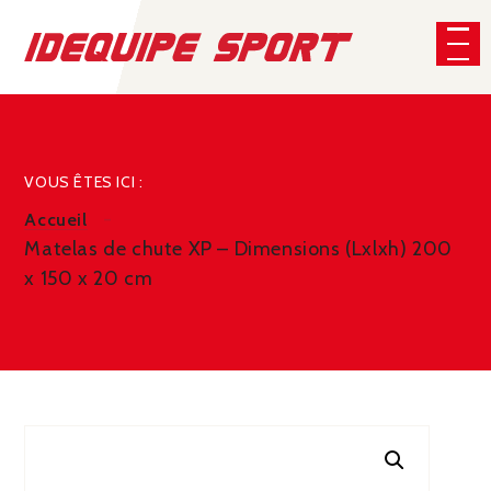
Panneau de gestion des cookies
CHERCHER
VOUS ÊTES ICI :
Accueil
Matelas de chute XP – Dimensions (Lxlxh) 200
x 150 x 20 cm