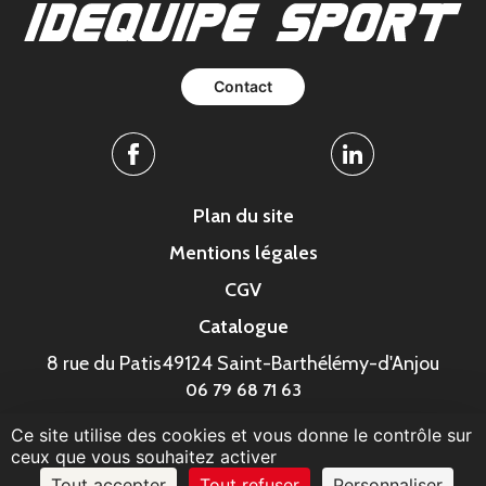
Contact
Facebook
Linkedin
Plan du site
Mentions légales
CGV
Catalogue
8 rue du Patis
49124 Saint-Barthélémy-d'Anjou
06 79 68 71 63
Ce site utilise des cookies et vous donne le contrôle sur
© MonaGraphic 2023
ceux que vous souhaitez activer
Tout accepter
Tout refuser
Personnaliser