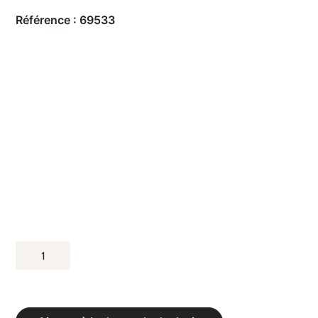
Référence :
69533
QUANTITÉ
DE
MATELAS
DE