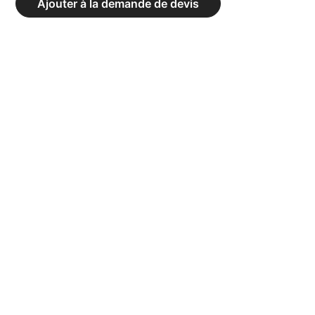
Ajouter à la demande de devis
RÉCEPTION
DOUBLE
DENSITÉ
AVEC
DESSUS
VELOURS
-
DIMENSIONS
(LXLXH)
200
X
125
X
12
CM