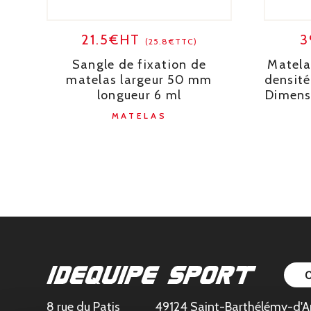
21.5€HT
3
(25.8€TTC)
Sangle de fixation de
Matela
matelas largeur 50 mm
densité
longueur 6 ml
Dimensi
MATELAS
8 rue du Patis
49124 Saint-Barthélémy-d'A