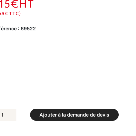
715€HT
58€TTC)
férence :
69522
UANTITÉ
Ajouter à la demande de devis
E
ATELAS