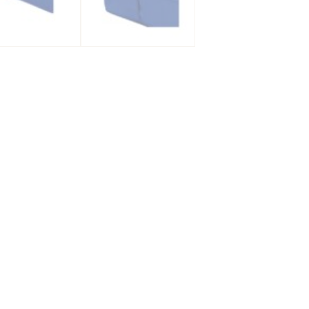
D
R
D
D
-
D
(L
2
X
10
X
2
C