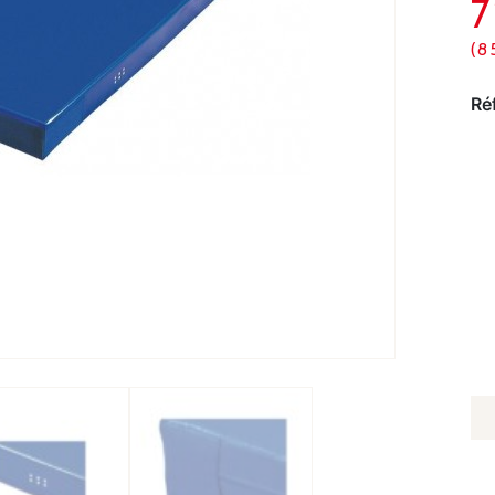
(8
Ré
Q
D
M