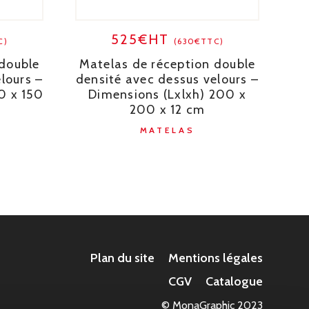
525€HT
C)
(630€TTC)
 double
Matelas de réception double
lours –
densité avec dessus velours –
0 x 150
Dimensions (Lxlxh) 200 x
200 x 12 cm
MATELAS
Plan du site
Mentions légales
CGV
Catalogue
© MonaGraphic 2023