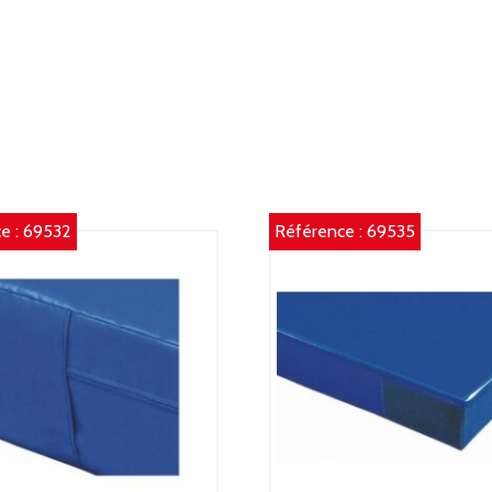
e :
69532
Référence :
69535