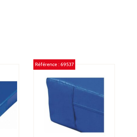
Référence :
69537