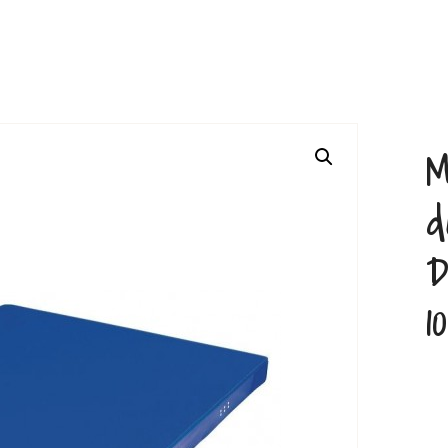
M
d
D
1