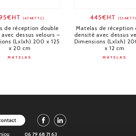
95€HT
445€HT
(474€TTC)
(534€TT
s de réception double
Matelas de réception
 avec dessus velours –
densité avec dessus ve
ons (Lxlxh) 200 x 125
Dimensions (Lxlxh) 20
x 20 cm
x 12 cm
MATELAS
MATELAS
Contact
Facebook
Linkedin
njou
06 79 68 71 63