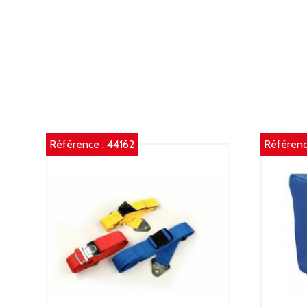
Référence :
44162
Référenc