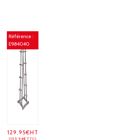
Référence :
E984040
129.95€HT
(155.94€TTC)