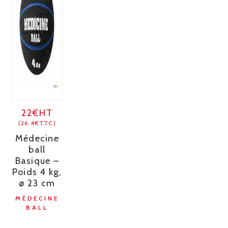
22€HT
(26.4€TTC)
Médecine
ball
Basique –
Poids 4 kg,
ø 23 cm
MÉDECINE
BALL