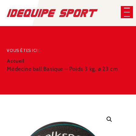
Panneau de gestion des cookies
CHERCHER
VOUS ÊTES ICI :
Accueil
Médecine ball Basique – Poids 3 kg, ø 23 cm