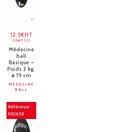
12.5€HT
(15€TTC)
Médecine
ball
Basique –
Poids 2 kg,
ø 19 cm
MÉDECINE
BALL
Référence :
N10658