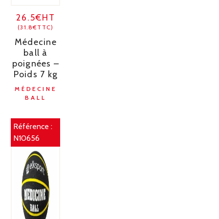
26.5€HT
(31.8€TTC)
Médecine
ball à
poignées –
Poids 7 kg
MÉDECINE
BALL
Référence :
N10656