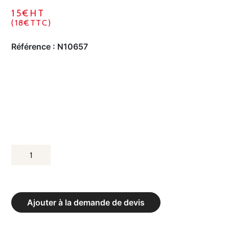
15€HT
(18€TTC)
Référence :
N10657
QUANTITÉ
DE
MÉDECINE
BALL
Ajouter à la demande de devis
BASIQUE
-