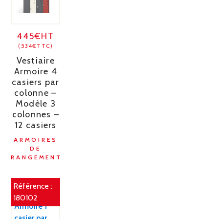
445€HT
(534€TTC)
Vestiaire
Armoire 4
casiers par
colonne –
Modèle 3
colonnes –
12 casiers
ARMOIRES
DE
RANGEMENT
Référence :
180102