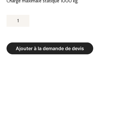
Charge maximale statique 1000 kg.
QUANTITÉ
DE
CHARIOT
DE
Ajouter à la demande de devis
TRANSPORT
ET
DE
STOCKAGE
GRANDE
CAPACITÉ