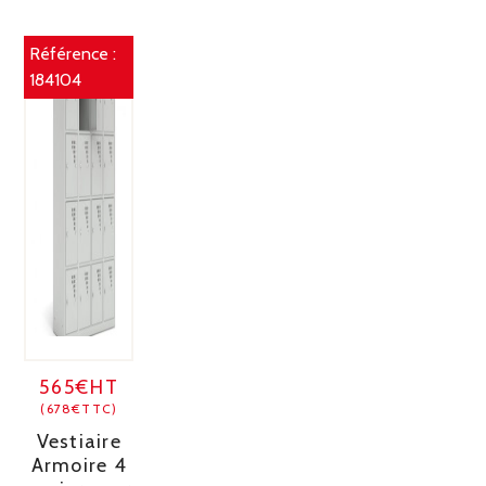
Référence :
184104
565€HT
(678€TTC)
Vestiaire
Armoire 4