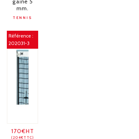
gainé 5
mm.
TENNIS
Référence :
202031-3
170€HT
(204€TTC)