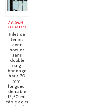
79.5€HT
(95.4€TTC)
Filet de
tennis
avec
noeuds
sans
double
rang,
bandage
haut 70
mm,
longueur
de câble
13,50 ml,
câble acier