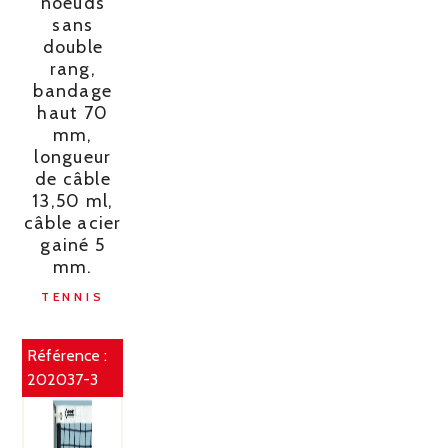
noeuds
sans
double
rang,
bandage
haut 70
mm,
longueur
de câble
13,50 ml,
câble acier
gainé 5
mm.
TENNIS
Référence :
202037-3