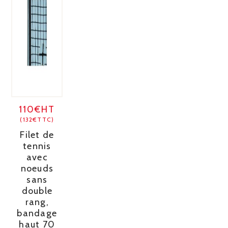
110€HT
(132€TTC)
Filet de
tennis
avec
noeuds
sans
double
rang,
bandage
haut 70