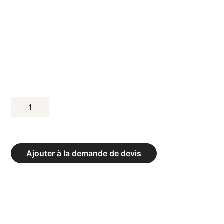
QUANTITÉ
DE
PISTES
D'ÉVOLUTION
Ajouter à la demande de devis
XP
COULEUR
BLEU
CLAIR