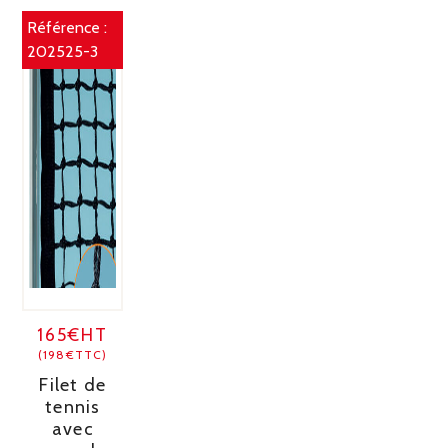
Référence :
202525-3
165€HT
(198€TTC)
Filet de
tennis
avec