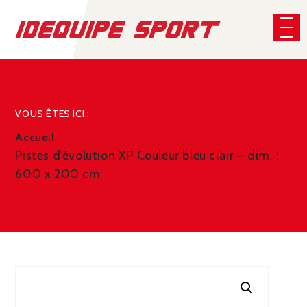
Panneau de gestion des cookies
CHERCHER
VOUS ÊTES ICI :
Accueil
Pistes d’évolution XP Couleur bleu clair – dim. :
600 x 200 cm