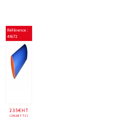
Référence :
41672
235€HT
(282€TTC)