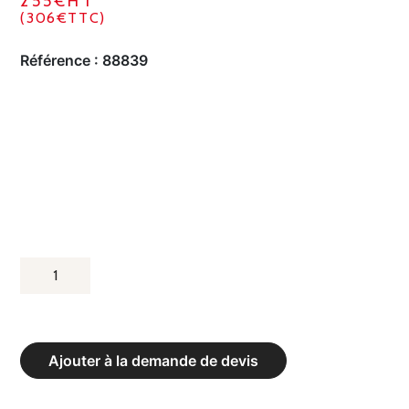
255€HT
(306€TTC)
Référence :
88839
QUANTITÉ
DE
PLAN
INCLINÉ
Ajouter à la demande de devis
100
CM