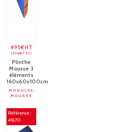
495€HT
(594€TTC)
Plinthe
Mousse 3
éléments
160x60x100cm
MODULES
MOUSSE
Référence :
41670