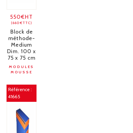
550€HT
(660€TTC)
Block de
méthode-
Medium
Dim. 100 x
75 x 75 cm
MODULES
MOUSSE
Référence :
41665