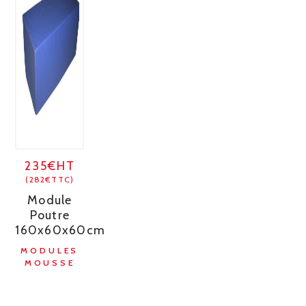
235€HT
(282€TTC)
Module
Poutre
160x60x60cm
MODULES
MOUSSE