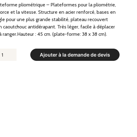
teforme pliométrique – Plateformes pour la pliométrie,
force et la vitesse. Structure en acier renforcé, bases en
le pour une plus grande stabilité, plateau recouvert
n caoutchouc antidérapant. Très léger, facile à déplacer
à ranger.Hauteur : 45 cm. (plate-forme: 38 x 38 cm).
UANTITÉ
Ajouter à la demande de devis
E
LATEFORME
LIOMÉTRIQUE
AUTEUR
5
M