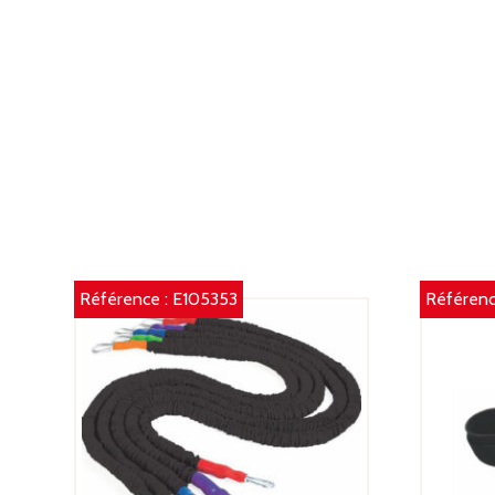
Référence :
E105353
Référenc