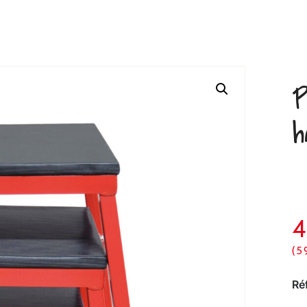
P
h
4
(5
Ré