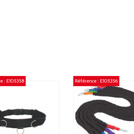
e :
E105358
Référence :
E105356