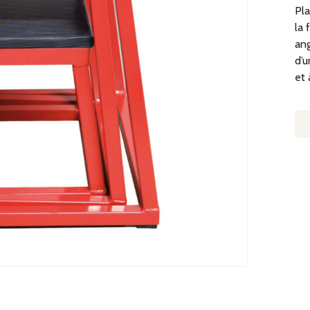
Pla
la 
ang
d’u
et 
Q
D
P
P
H
4
C