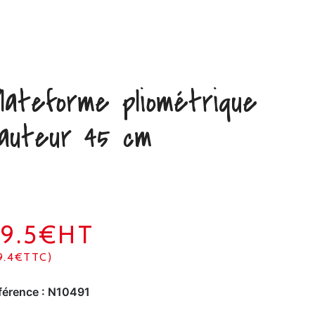
lateforme pliométrique
auteur 45 cm
9.5€HT
9.4€TTC)
férence :
N10491