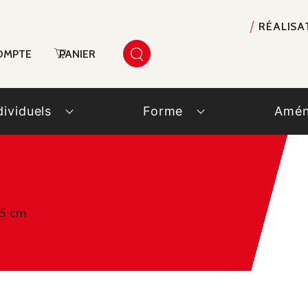
RÉALISA
OMPTE
PANIER
dividuels
Forme
Amén
45 cm