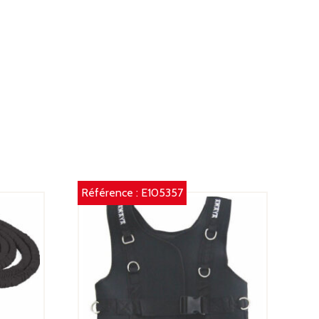
Référence :
E105357