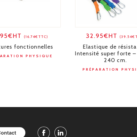
.95€HT
32.95€HT
(16.74€TTC)
(39.54€
tures fonctionnelles
Elastique de résist
Intensité super forte –
PARATION PHYSIQUE
240 cm.
PRÉPARATION PHYS
Contact
Facebook
Linkedin