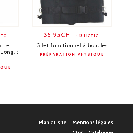
35.95€HT
TTC)
(43.14€TTC)
ance.
Gilet fonctionnel à boucles
 Long. :
PRÉPARATION PHYSIQUE
IQUE
Plan du site
Mentions légales
CGV
Catalogue