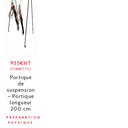
955€HT
(1146€TTC)
Portique
de
suspension
– Portique
longueur
200 cm
PRÉPARATION
PHYSIQUE