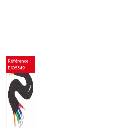
Référence :
E105349