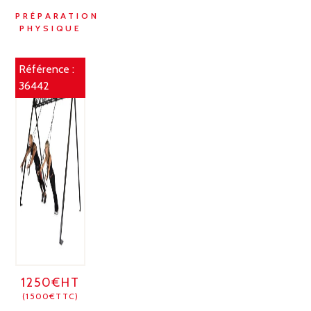
PRÉPARATION
PHYSIQUE
Référence :
36442
1250€HT
(1500€TTC)