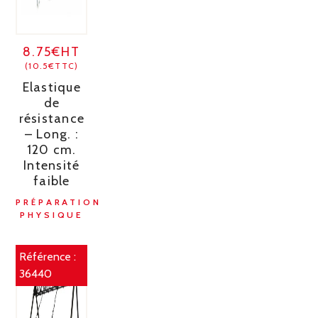
8.75€HT
(10.5€TTC)
Elastique
de
résistance
– Long. :
120 cm.
Intensité
faible
PRÉPARATION
PHYSIQUE
Référence :
36440