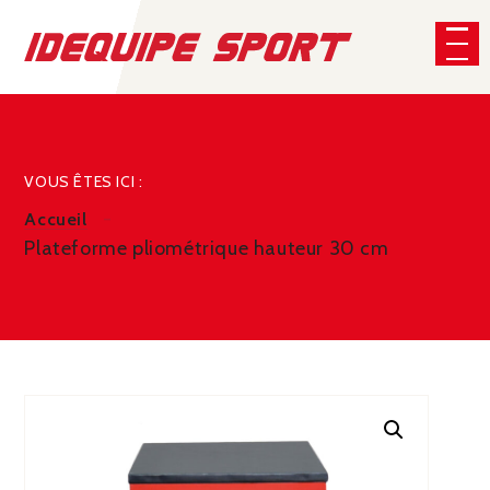
Panneau de gestion des cookies
CHERCHER
VOUS ÊTES ICI :
Accueil
Plateforme pliométrique hauteur 30 cm