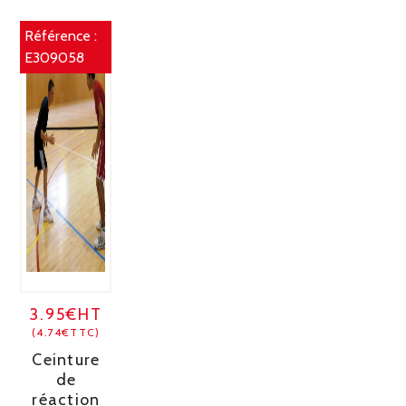
Référence :
E309058
3.95€HT
(4.74€TTC)
Ceinture
de
réaction