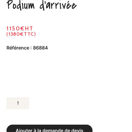
Podium d’arrivée
1150€HT
(1380€TTC)
Référence :
86884
QUANTITÉ
DE
PODIUM
D’ARRIVÉE
Ajouter à la demande de devis