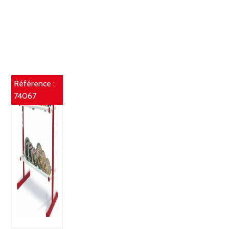
Référence :
74067