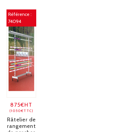
Référence :
74094
875€HT
(1050€TTC)
Râtelier de
rangement