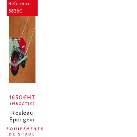
Référence :
58260
1650€HT
(1980€TTC)
Rouleau
Epongeur
ÉQUIPEMENTS
DE STADE