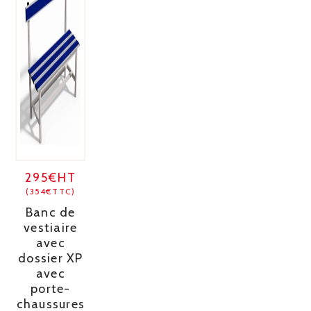
295€HT
(354€TTC)
Banc de
vestiaire
avec
dossier XP
avec
porte-
chaussures