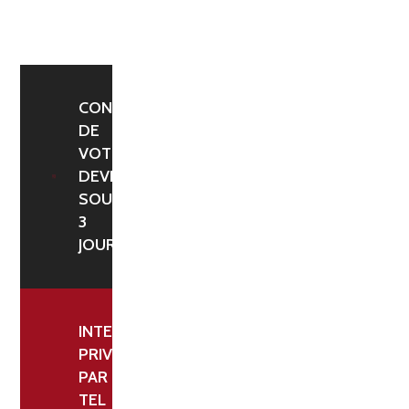
CROCHETS
DOUBLES
-
L‘ÉLÉMENT
CONFIRMATION
DE
DE
VOTRE
1
DEVIS
ML
SOUS
3
JOURS
INTERLOCUTEUR
PRIVILÉGIÉ
PAR
TEL