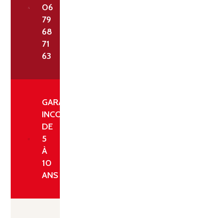
06
79
68
71
63
GARANTIE
INCONDITIONNELLE
DE
5
À
10
ANS