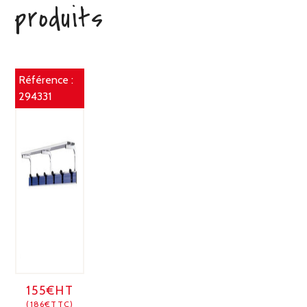
produits
Référence :
294331
155€HT
(186€TTC)