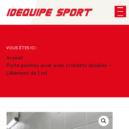
Panneau de gestion des cookies
CHERCHER
VOUS ÊTES ICI :
Accueil
Porte patères acier avec crochets doubles –
L‘élément de 1 ml