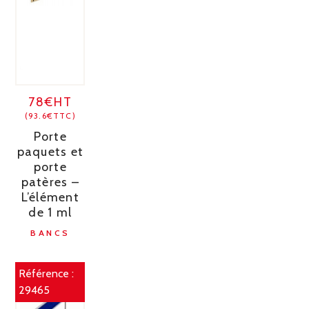
78€HT
(93.6€TTC)
Porte
paquets et
porte
patères –
L’élément
de 1 ml
BANCS
Référence :
29465