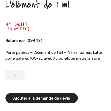
L‘élément de 1 ml
49.5€HT
(59.4€TTC)
Référence :
294481
Porte patères – L‘élément de 1 ml – A fixer au mur. Latte
porte patères 100×22 avec 3 crochets au mètre linéaire.
QUANTITÉ
DE
PORTE
PATÈRES
Ajouter à la demande de devis
ACIER
AVEC