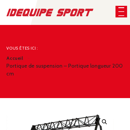
Panneau de gestion des cookies
CHERCHER
VOUS ÊTES ICI :
Accueil
Portique de suspension – Portique longueur 200
cm