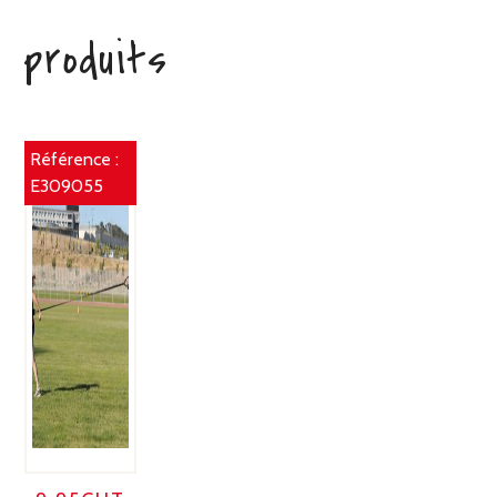
produits
Référence :
E309055