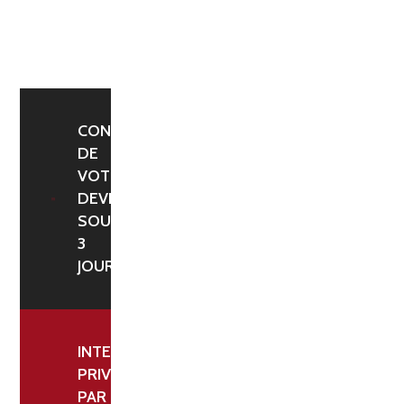
-
PORTIQUE
LONGUEUR
200
CM
CONFIRMATION
DE
VOTRE
DEVIS
SOUS
3
JOURS
INTERLOCUTEUR
PRIVILÉGIÉ
PAR