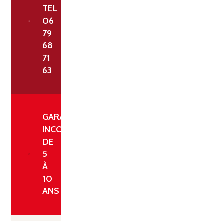
TEL
06
79
68
71
63
GARANTIE
INCONDITIONNELLE
DE
5
À
10
ANS