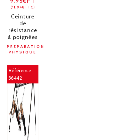
9.95€HT
(11.94€TTC)
Ceinture
de
résistance
à poignées
PRÉPARATION
PHYSIQUE
Référence :
36442