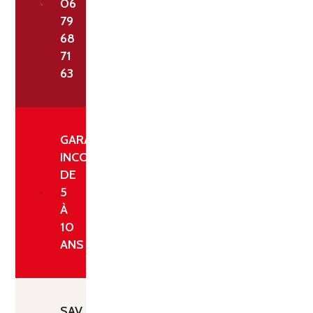
06
79
68
71
63
GARANTIE
INCONDITIONNELLE
DE
5
À
10
ANS
SAV