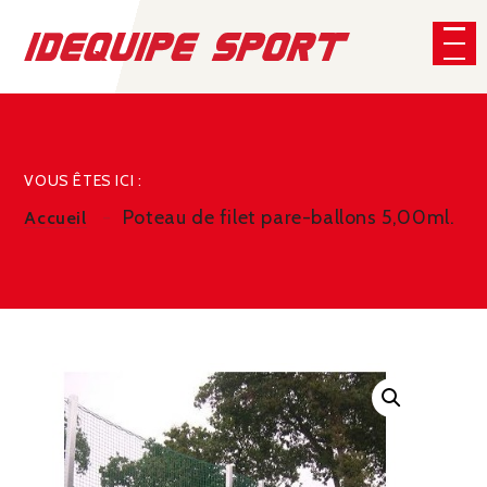
Panneau de gestion des cookies
CHERCHER
VOUS ÊTES ICI :
Poteau de filet pare-ballons 5,00ml.
Accueil