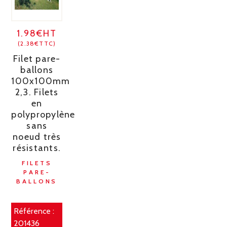
1.98€HT
(2.38€TTC)
Filet pare-
ballons
100x100mm
2,3. Filets
en
polypropylène
sans
noeud très
résistants.
FILETS
PARE-
BALLONS
Référence :
201436