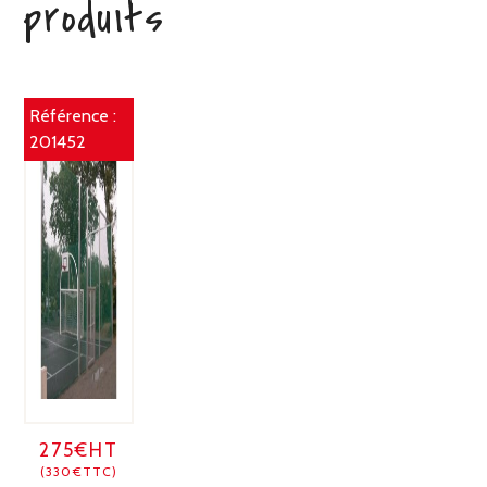
produits
Référence :
201452
275€HT
(330€TTC)