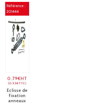
Référence :
201444
0.79€HT
(0.95€TTC)
Eclisse de
fixation
anneaux