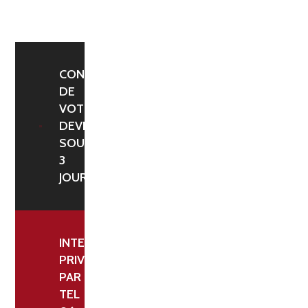
BALLONS
5,00ML.
CONFIRMATION
DE
VOTRE
DEVIS
SOUS
3
JOURS
INTERLOCUTEUR
PRIVILÉGIÉ
PAR
TEL