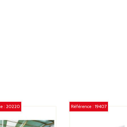
e :
20220
Référence :
19407