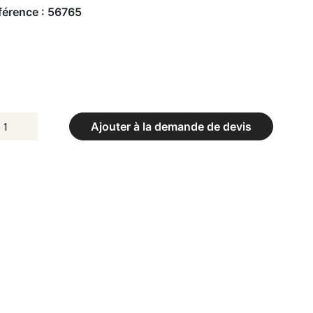
férence :
56765
UANTITÉ
Ajouter à la demande de devis
E
OTEAU
E
UPPORT
TERMÉDIAIRE
E
ADMITNON