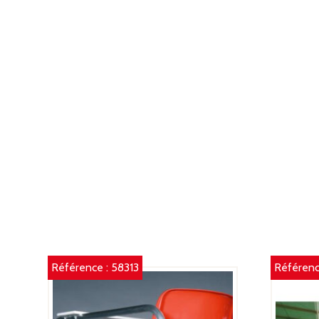
Référence :
58313
Référenc