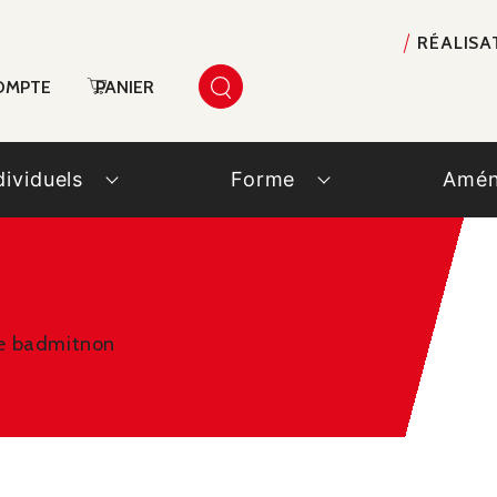
RÉALISA
OMPTE
PANIER
dividuels
Forme
Amén
de badmitnon