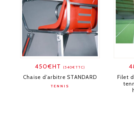
450€HT
4
(540€TTC)
Chaise d’arbitre STANDARD
Filet 
tenn
TENNIS