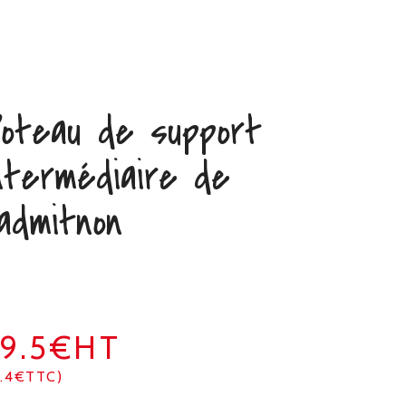
oteau de support
ntermédiaire de
admitnon
9.5€HT
1.4€TTC)