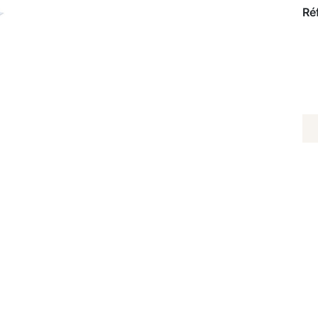
Ré
Q
D
P
D
S
IN
D
B