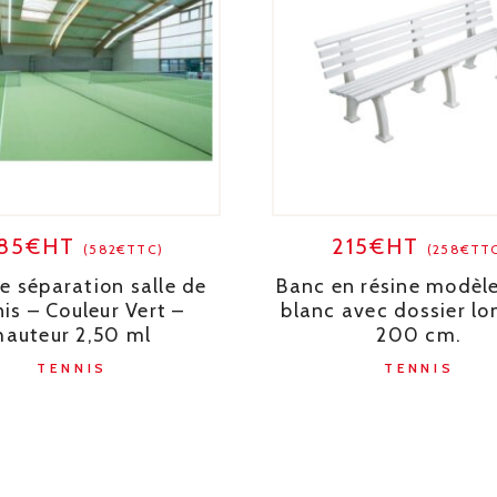
85€HT
215€HT
(582€TTC)
(258€TT
de séparation salle de
Banc en résine modèle
is – Couleur Vert –
blanc avec dossier lo
hauteur 2,50 ml
200 cm.
TENNIS
TENNIS