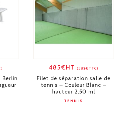
485€HT
C)
(582€TTC)
 Berlin
Filet de séparation salle de
ngueur
tennis – Couleur Blanc –
hauteur 2,50 ml
TENNIS