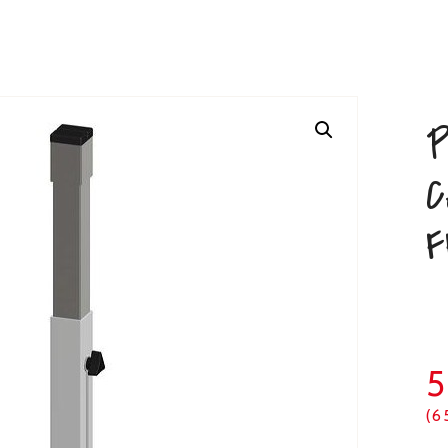
P
C
F
(6