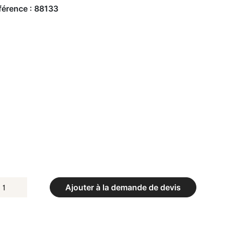
férence :
88133
UANTITÉ
Ajouter à la demande de devis
E
OTEAUX