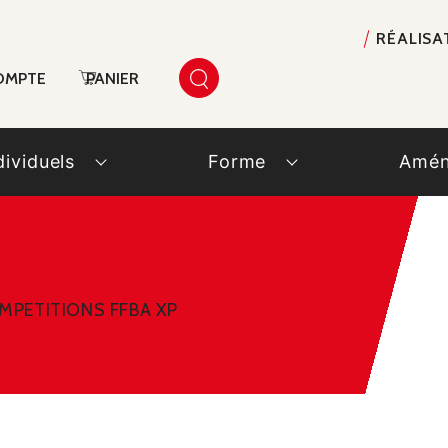
RÉALISA
OMPTE
PANIER
dividuels
Forme
Amén
OMPETITIONS FFBA XP