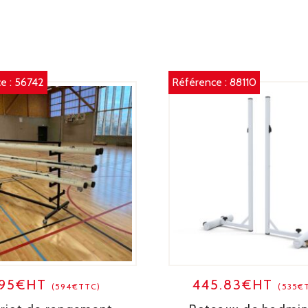
e :
56742
Référence :
88110
95€HT
445.83€HT
(594€TTC)
(535€