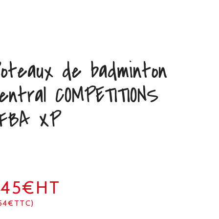
oteaux de badminton
entral COMPETITIONS
FBA XP
545€HT
54€TTC)