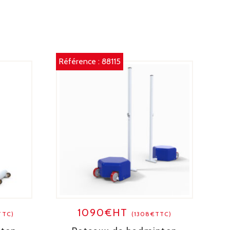
Référence :
88115
1090€HT
TTC)
(1308€TTC)