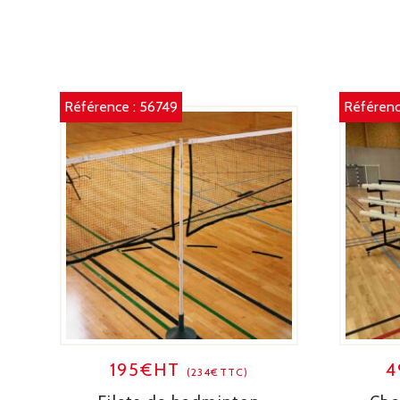
Référence :
56749
Référenc
195€HT
4
(234€TTC)