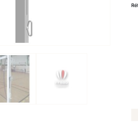
Ré
Q
D
P