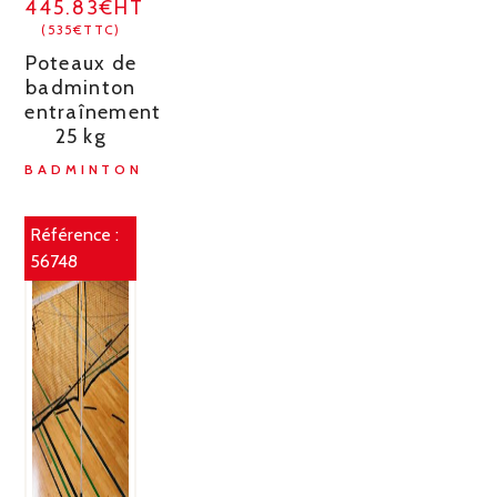
445.83€HT
(535€TTC)
Poteaux de
badminton
entraînement
25 kg
BADMINTON
Référence :
56748