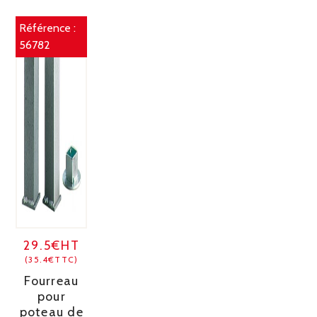
Référence :
56782
29.5€HT
(35.4€TTC)
Fourreau
pour
poteau de