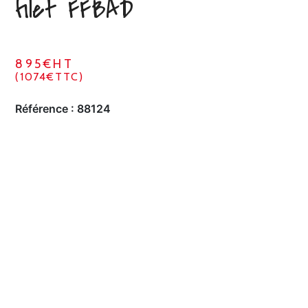
filet FFBAD
895€HT
(1074€TTC)
Référence :
88124