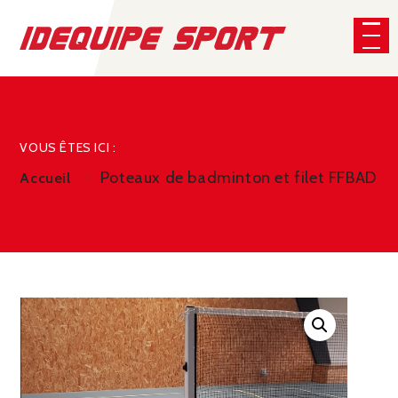
Panneau de gestion des cookies
CHERCHER
VOUS ÊTES ICI :
Poteaux de badminton et filet FFBAD
Accueil