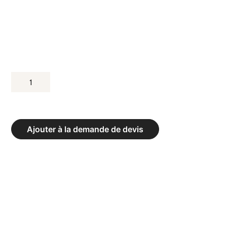
QUANTITÉ
DE
POTEAUX
DE
Ajouter à la demande de devis
BADMINTON
ET
FILET
FFBAD