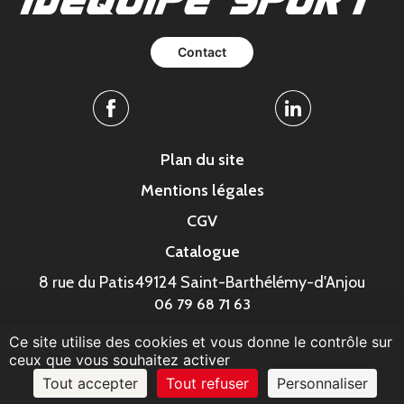
Contact
Facebook
Linkedin
Plan du site
Mentions légales
CGV
Catalogue
8 rue du Patis
49124 Saint-Barthélémy-d'Anjou
06 79 68 71 63
Ce site utilise des cookies et vous donne le contrôle sur
© MonaGraphic 2023
ceux que vous souhaitez activer
Tout accepter
Tout refuser
Personnaliser