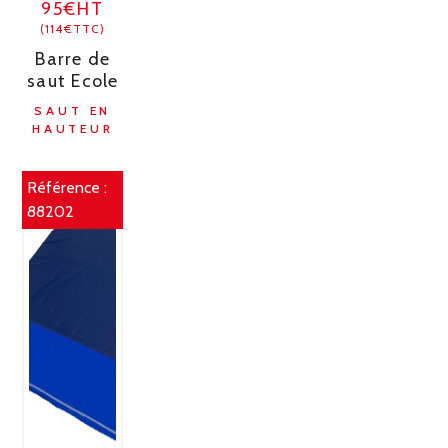
95€HT
(114€TTC)
Barre de
saut Ecole
SAUT EN
HAUTEUR
Référence :
88202