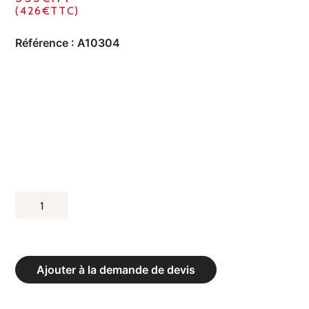
(426€TTC)
Référence :
A10304
QUANTITÉ
DE
POTEAUX
DE
Ajouter à la demande de devis
SAUT
EN