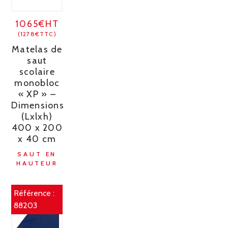
1065€HT
(1278€TTC)
Matelas de
saut
scolaire
monobloc
« XP » –
Dimensions
(Lxlxh)
400 x 200
x 40 cm
SAUT EN
HAUTEUR
Référence :
88203