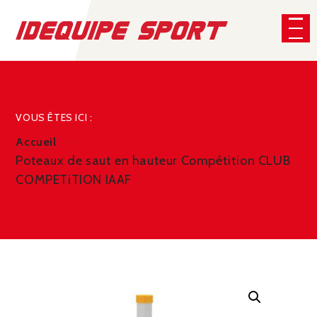
Panneau de gestion des cookies
CHERCHER
VOUS ÊTES ICI :
Accueil
Poteaux de saut en hauteur Compétition CLUB
COMPETiTION IAAF