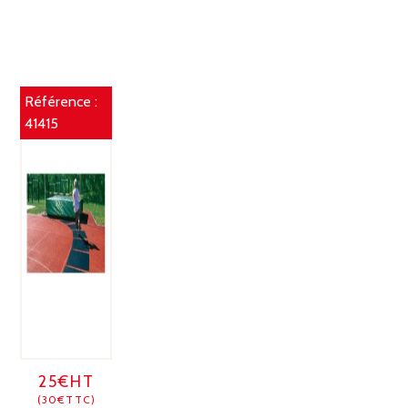
Référence :
41415
25€HT
(30€TTC)