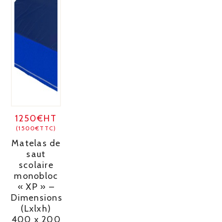
1250€HT
(1500€TTC)
Matelas de
saut
scolaire
monobloc
« XP » –
Dimensions
(Lxlxh)
400 x 200