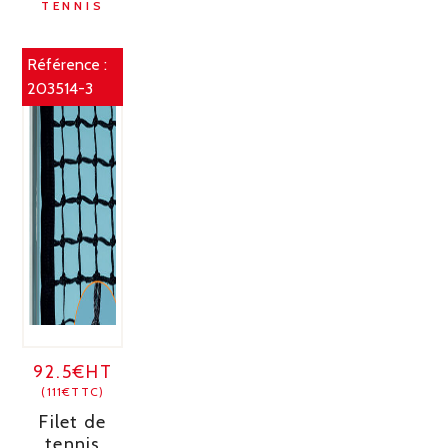
TENNIS
Référence :
203514-3
92.5€HT
(111€TTC)
Filet de
tennis