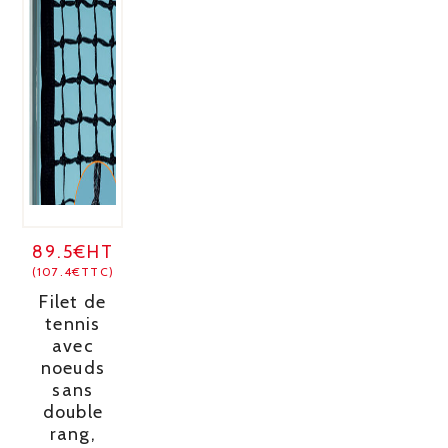
89.5€HT
(107.4€TTC)
Filet de
tennis
avec
noeuds
sans
double
rang,