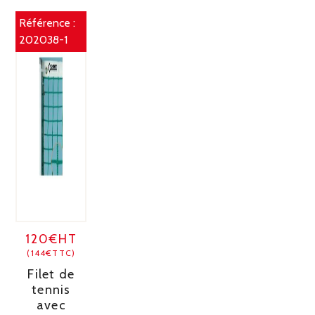
Référence :
202038-1
120€HT
(144€TTC)
Filet de
tennis
avec