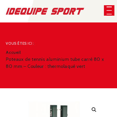
Panneau de gestion des cookies
CHERCHER
VOUS ÊTES ICI :
Accueil
Poteaux de tennis aluminium tube carré 80 x
80 mm – Couleur : thermolaqué vert