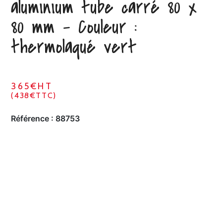
aluminium tube carré 80 x
80 mm – Couleur :
thermolaqué vert
365€HT
(438€TTC)
Référence :
88753