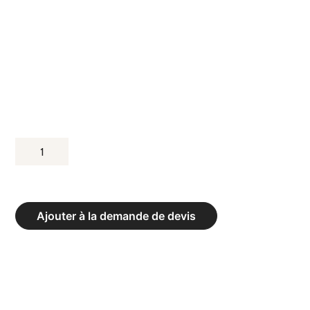
QUANTITÉ
DE
POTEAUX
DE
Ajouter à la demande de devis
TENNIS
ALUMINIUM
TUBE
CARRÉ